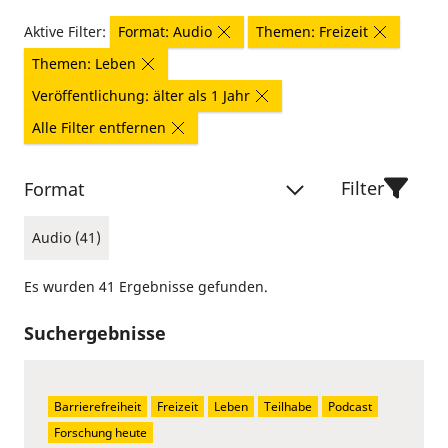
Aktive Filter:
Format: Audio
Themen: Freizeit
Themen: Leben
Veröffentlichung: älter als 1 Jahr
Alle Filter entfernen
Filter
Format
Audio (41)
Es wurden 41 Ergebnisse gefunden.
Suchergebnisse
Barrierefreiheit
Freizeit
Leben
Teilhabe
Podcast
Forschung heute