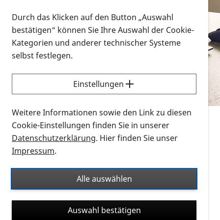
Vorlesen
Durch das Klicken auf den Button „Auswahl
bestätigen“ können Sie Ihre Auswahl der Cookie-
Alle Infomaterialien in verschiedenen
Kategorien und anderer technischer Systeme
Formaten an einem Ort
selbst festlegen.
Sie möchten wissen, wie Sie nach Infonmaterial
suchen und dieses bestellen bzw. herunterladen
Einstellungen
können? Schauen Sie sich die
Erklärvideos zum
Thema Infomaterial auf der PRO RETINA-Website
Weitere Informationen sowie den Link zu diesen
für blinde und sehbehinderte Menschen an.
Cookie-Einstellungen finden Sie in unserer
Datenschutzerklärung
. Hier finden Sie unser
Auf dieser Seite finden Sie sämtliches Infomaterial
Impressum
.
der PRO RETINA in all seinen Formaten an einem
Ort. Nutzen Sie den Formatfilter, um ausschließlich
Alle auswählen
nach Flyern und Broschüren, Audios oder Videos zu
suchen. Die meisten Flyer und Broschüren werden in
Auswahl bestätigen
verschiedenen Formaten angeboten: zur