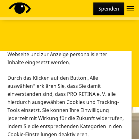
Cookie-Einstellungen
Spenden
Diese Webseite setzt verschiedene Cookies und
Tracking-Tools ein. Dies beinhaltet Cookies und
Tracking-Tools, die für den Betrieb der Webseite
technisch notwendig sind, die zu statistischen
Zwecken sowie zur besseren Bedienbarkeit der
Webseite und zur Anzeige personalisierter
Inhalte eingesetzt werden.
Durch das Klicken auf den Button „Alle
auswählen“ erklären Sie, dass Sie damit
einverstanden sind, dass PRO RETINA e. V. alle
hierdurch ausgewählten Cookies und Tracking-
Tools einsetzt. Sie können Ihre Einwilligung
jederzeit mit Wirkung für die Zukunft widerrufen,
Infomaterial
indem Sie die entsprechenden Kategorien in den
Infomaterial
Cookie-Einstellungen deaktivieren.