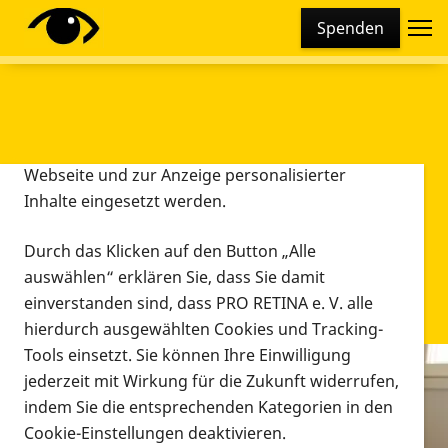
Cookie-Einstellungen
Spenden
Diese Webseite setzt verschiedene Cookies und
Tracking-Tools ein. Dies beinhaltet Cookies und
Tracking-Tools, die für den Betrieb der Webseite
technisch notwendig sind, die zu statistischen
Zwecken sowie zur besseren Bedienbarkeit der
Webseite und zur Anzeige personalisierter
Inhalte eingesetzt werden.
Durch das Klicken auf den Button „Alle
auswählen“ erklären Sie, dass Sie damit
einverstanden sind, dass PRO RETINA e. V. alle
hierdurch ausgewählten Cookies und Tracking-
Tools einsetzt. Sie können Ihre Einwilligung
jederzeit mit Wirkung für die Zukunft widerrufen,
Infomaterial
indem Sie die entsprechenden Kategorien in den
Infomaterial
Cookie-Einstellungen deaktivieren.