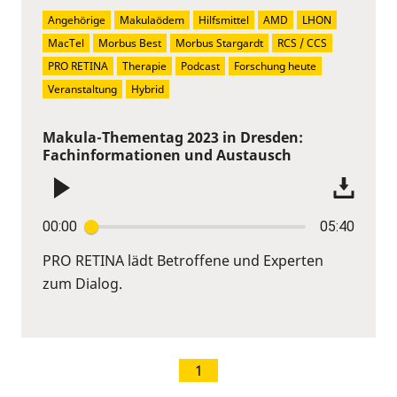
Angehörige
Makulaödem
Hilfsmittel
AMD
LHON
MacTel
Morbus Best
Morbus Stargardt
RCS / CCS
PRO RETINA
Therapie
Podcast
Forschung heute
Veranstaltung
Hybrid
Makula-Thementag 2023 in Dresden:
Fachinformationen und Austausch
00:00
05:40
PRO RETINA lädt Betroffene und Experten
zum Dialog.
1