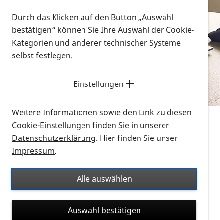
Vorlesen
Durch das Klicken auf den Button „Auswahl
bestätigen“ können Sie Ihre Auswahl der Cookie-
Alle Infomaterialien in verschiedenen
Kategorien und anderer technischer Systeme
Formaten an einem Ort
selbst festlegen.
Sie möchten wissen, wie Sie nach Infonmaterial
suchen und dieses bestellen bzw. herunterladen
Einstellungen
können? Schauen Sie sich die
Erklärvideos zum
Thema Infomaterial auf der PRO RETINA-Website
Weitere Informationen sowie den Link zu diesen
für blinde und sehbehinderte Menschen an.
Cookie-Einstellungen finden Sie in unserer
Datenschutzerklärung
. Hier finden Sie unser
Auf dieser Seite finden Sie sämtliches Infomaterial
Impressum
.
der PRO RETINA in all seinen Formaten an einem
Ort. Nutzen Sie den Formatfilter, um ausschließlich
Alle auswählen
nach Flyern und Broschüren, Audios oder Videos zu
suchen. Die meisten Flyer und Broschüren werden in
Auswahl bestätigen
verschiedenen Formaten angeboten: zur