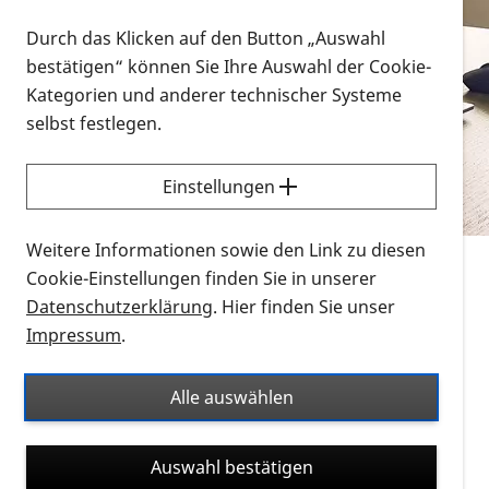
Vorlesen
Durch das Klicken auf den Button „Auswahl
bestätigen“ können Sie Ihre Auswahl der Cookie-
Alle Infomaterialien in verschiedenen
Kategorien und anderer technischer Systeme
Formaten an einem Ort
selbst festlegen.
Sie möchten wissen, wie Sie nach Infonmaterial
suchen und dieses bestellen bzw. herunterladen
Einstellungen
können? Schauen Sie sich die
Erklärvideos zum
Thema Infomaterial auf der PRO RETINA-Website
Weitere Informationen sowie den Link zu diesen
für blinde und sehbehinderte Menschen an.
Cookie-Einstellungen finden Sie in unserer
Datenschutzerklärung
. Hier finden Sie unser
Auf dieser Seite finden Sie sämtliches Infomaterial
Impressum
.
der PRO RETINA in all seinen Formaten an einem
Ort. Nutzen Sie den Formatfilter, um ausschließlich
Alle auswählen
nach Flyern und Broschüren, Audios oder Videos zu
suchen. Die meisten Flyer und Broschüren werden in
Auswahl bestätigen
verschiedenen Formaten angeboten: zur