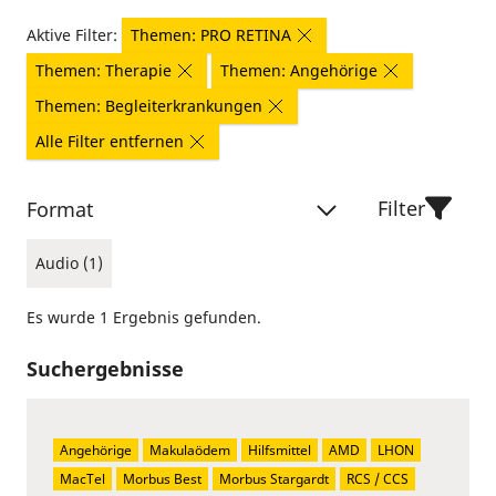
Aktive Filter:
Themen: PRO RETINA
Themen: Therapie
Themen: Angehörige
Themen: Begleiterkrankungen
Alle Filter entfernen
Filter
Format
Audio (1)
Es wurde 1 Ergebnis gefunden.
Suchergebnisse
Angehörige
Makulaödem
Hilfsmittel
AMD
LHON
MacTel
Morbus Best
Morbus Stargardt
RCS / CCS