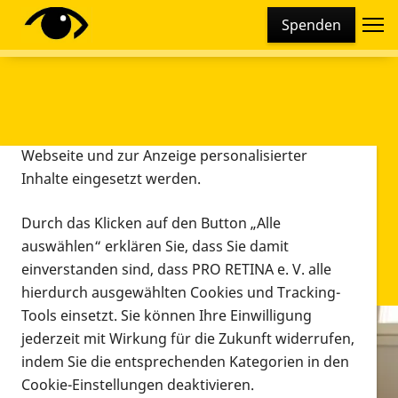
Cookie-Einstellungen
Spenden
Diese Webseite setzt verschiedene Cookies und
Tracking-Tools ein. Dies beinhaltet Cookies und
Tracking-Tools, die für den Betrieb der Webseite
technisch notwendig sind, die zu statistischen
Zwecken sowie zur besseren Bedienbarkeit der
Webseite und zur Anzeige personalisierter
Inhalte eingesetzt werden.
Durch das Klicken auf den Button „Alle
auswählen“ erklären Sie, dass Sie damit
einverstanden sind, dass PRO RETINA e. V. alle
hierdurch ausgewählten Cookies und Tracking-
Tools einsetzt. Sie können Ihre Einwilligung
jederzeit mit Wirkung für die Zukunft widerrufen,
Infomaterial
indem Sie die entsprechenden Kategorien in den
Infomaterial
Cookie-Einstellungen deaktivieren.