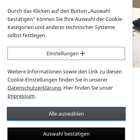
Vorlesen
Durch das Klicken auf den Button „Auswahl
bestätigen“ können Sie Ihre Auswahl der Cookie-
Alle Infomaterialien in verschiedenen
Kategorien und anderer technischer Systeme
Formaten an einem Ort
selbst festlegen.
Sie möchten wissen, wie Sie nach Infonmaterial
suchen und dieses bestellen bzw. herunterladen
Einstellungen
können? Schauen Sie sich die
Erklärvideos zum
Thema Infomaterial auf der PRO RETINA-Website
Weitere Informationen sowie den Link zu diesen
für blinde und sehbehinderte Menschen an.
Cookie-Einstellungen finden Sie in unserer
Datenschutzerklärung
. Hier finden Sie unser
Auf dieser Seite finden Sie sämtliches Infomaterial
Impressum
.
der PRO RETINA in all seinen Formaten an einem
Ort. Nutzen Sie den Formatfilter, um ausschließlich
Alle auswählen
nach Flyern und Broschüren, Audios oder Videos zu
suchen. Die meisten Flyer und Broschüren werden in
Auswahl bestätigen
verschiedenen Formaten angeboten: zur