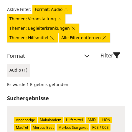
Aktive Filter:
Format: Audio
Themen: Veranstaltung
Themen: Begleiterkrankungen
Themen: Hilfsmittel
Alle Filter entfernen
Filter
Format
Audio (1)
Es wurde 1 Ergebnis gefunden.
Suchergebnisse
Angehörige
Makulaödem
Hilfsmittel
AMD
LHON
MacTel
Morbus Best
Morbus Stargardt
RCS / CCS