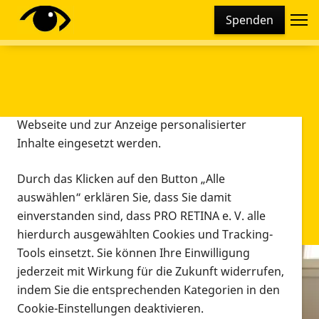
Cookie-Einstellungen
Spenden
Diese Webseite setzt verschiedene Cookies und
Tracking-Tools ein. Dies beinhaltet Cookies und
Tracking-Tools, die für den Betrieb der Webseite
technisch notwendig sind, die zu statistischen
Zwecken sowie zur besseren Bedienbarkeit der
Webseite und zur Anzeige personalisierter
Inhalte eingesetzt werden.
Durch das Klicken auf den Button „Alle
auswählen“ erklären Sie, dass Sie damit
einverstanden sind, dass PRO RETINA e. V. alle
hierdurch ausgewählten Cookies und Tracking-
Tools einsetzt. Sie können Ihre Einwilligung
jederzeit mit Wirkung für die Zukunft widerrufen,
Infomaterial
indem Sie die entsprechenden Kategorien in den
Infomaterial
Cookie-Einstellungen deaktivieren.