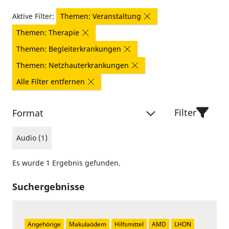
Aktive Filter:
Themen: Veranstaltung
Themen: Therapie
Themen: Begleiterkrankungen
Themen: Netzhauterkrankungen
Alle Filter entfernen
Filter
Format
Audio (1)
Es wurde 1 Ergebnis gefunden.
Suchergebnisse
Angehörige
Makulaödem
Hilfsmittel
AMD
LHON