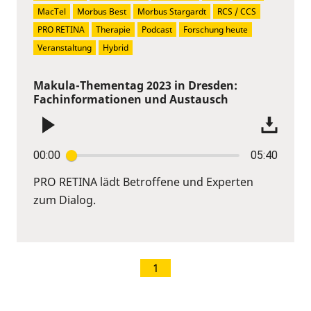
MacTel
Morbus Best
Morbus Stargardt
RCS / CCS
PRO RETINA
Therapie
Podcast
Forschung heute
Veranstaltung
Hybrid
Makula-Thementag 2023 in Dresden:
Fachinformationen und Austausch
00:00
05:40
PRO RETINA lädt Betroffene und Experten
zum Dialog.
1