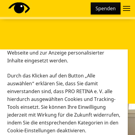
Cookie-Einstellungen
Spenden
Diese Webseite setzt verschiedene Cookies und
Tracking-Tools ein. Dies beinhaltet Cookies und
Tracking-Tools, die für den Betrieb der Webseite
technisch notwendig sind, die zu statistischen
Zwecken sowie zur besseren Bedienbarkeit der
Webseite und zur Anzeige personalisierter
Inhalte eingesetzt werden.
Durch das Klicken auf den Button „Alle
auswählen“ erklären Sie, dass Sie damit
einverstanden sind, dass PRO RETINA e. V. alle
hierdurch ausgewählten Cookies und Tracking-
Tools einsetzt. Sie können Ihre Einwilligung
jederzeit mit Wirkung für die Zukunft widerrufen,
Infomaterial
indem Sie die entsprechenden Kategorien in den
Infomaterial
Cookie-Einstellungen deaktivieren.