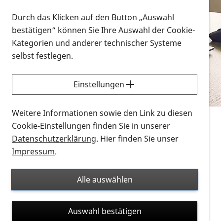
Vorlesen
Durch das Klicken auf den Button „Auswahl
bestätigen“ können Sie Ihre Auswahl der Cookie-
Alle Infomaterialien in verschiedenen
Kategorien und anderer technischer Systeme
Formaten an einem Ort
selbst festlegen.
Sie möchten wissen, wie Sie nach Infonmaterial
suchen und dieses bestellen bzw. herunterladen
Einstellungen
können? Schauen Sie sich die
Erklärvideos zum
Thema Infomaterial auf der PRO RETINA-Website
Weitere Informationen sowie den Link zu diesen
für blinde und sehbehinderte Menschen an.
Cookie-Einstellungen finden Sie in unserer
Datenschutzerklärung
. Hier finden Sie unser
Auf dieser Seite finden Sie sämtliches Infomaterial
Impressum
.
der PRO RETINA in all seinen Formaten an einem
Ort. Nutzen Sie den Formatfilter, um ausschließlich
Alle auswählen
nach Flyern und Broschüren, Audios oder Videos zu
suchen. Die meisten Flyer und Broschüren werden in
Auswahl bestätigen
verschiedenen Formaten angeboten: zur