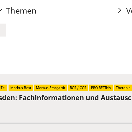
Themen
V
Tel
Morbus Best
Morbus Stargardt
RCS / CCS
PRO RETINA
Therapie
sden: Fachinformationen und Austaus