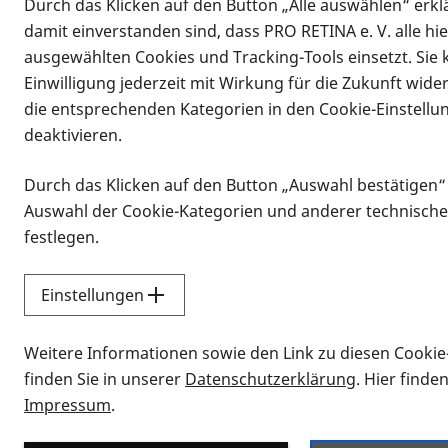
Durch das Klicken auf den Button „Alle auswählen“ erklä
damit einverstanden sind, dass PRO RETINA e. V. alle hi
ausgewählten Cookies und Tracking-Tools einsetzt. Sie
Einwilligung jederzeit mit Wirkung für die Zukunft wide
die entsprechenden Kategorien in den Cookie-Einstellu
deaktivieren.
Durch das Klicken auf den Button „Auswahl bestätigen“
Infomaterial
Auswahl der Cookie-Kategorien und anderer technische
Infomaterial
festlegen.
Einstellungen
Vorlesen
Weitere Informationen sowie den Link zu diesen Cookie
Alle Infomaterialien
finden Sie in unserer
Datenschutzerklärung
. Hier finde
Impressum
.
Sie möchten wissen, wie Sie nach Inf
Erklärvideos zum Thema Infomateri