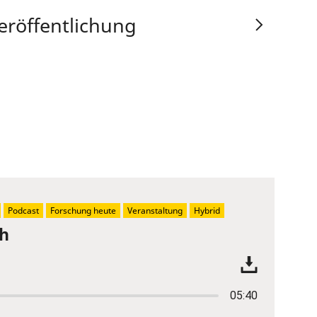
eröffentlichung
Podcast
Forschung heute
Veranstaltung
Hybrid
ch
05:40