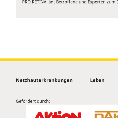
or
PRO RETINA lädt Betroffene und Experten zum D
Space
to
show
volume
slider.
Sitemap
Netzhauterkrankungen
Leben
Gefördert durch: