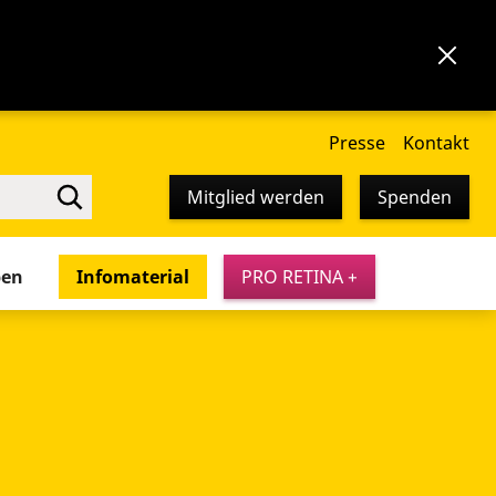
Presse
Kontakt
Mitglied werden
Spenden
pen
Infomaterial
PRO RETINA +