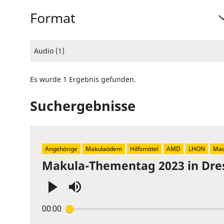
Format
Audio (1)
Es wurde 1 Ergebnis gefunden.
Suchergebnisse
Angehörige
Makulaödem
Hilfsmittel
AMD
LHON
Mac
Makula-Thementag 2023 in Dre
Press
00:00
Enter