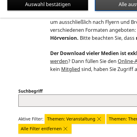
Auswahl bestätigen
Alle au
Auf dieser Seite finden Sie sämtliche
um ausschließlich nach Flyern und B
verschiedenen Formaten angeboten:
Hörversion.
Bitte beachten Sie, dass
Der Download vieler Medien ist exkl
werden
? Dann füllen Sie den
Online-
kein
Mitglied
sind, haben Sie Zugriff 
Suchbegriff
Aktive Filter:
Themen: Veranstaltung
Themen: The
Alle Filter entfernen