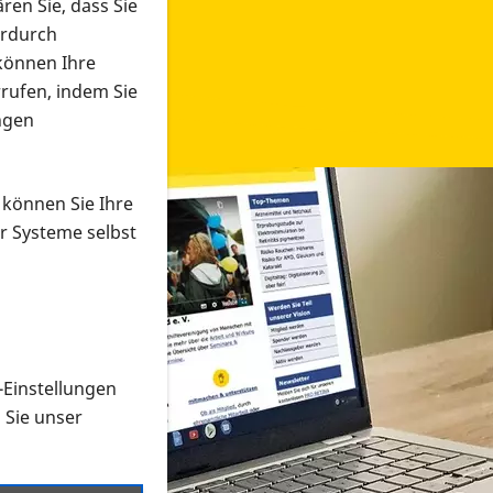
ren Sie, dass Sie
erdurch
 können Ihre
rrufen, indem Sie
ngen
 können Sie Ihre
r Systeme selbst
-Einstellungen
 in verschiedenen Formaten an e
n Sie unser
onmaterial suchen und dieses bestellen bzw. herunterladen
al auf der PRO RETINA-Website für blinde und sehbehi