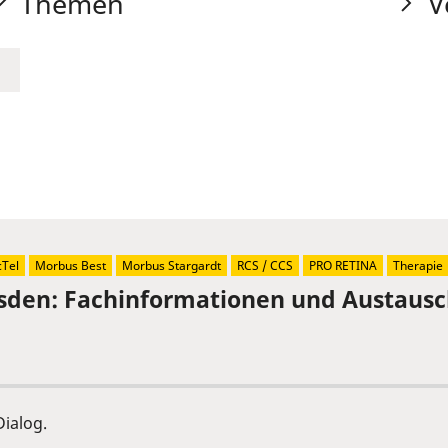
Themen
V
Tel
Morbus Best
Morbus Stargardt
RCS / CCS
PRO RETINA
Therapie
sden: Fachinformationen und Austaus
ialog.