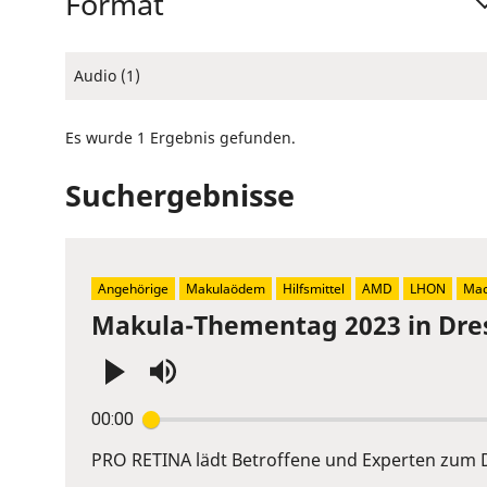
Format
Audio (1)
Es wurde 1 Ergebnis gefunden.
Suchergebnisse
Angehörige
Makulaödem
Hilfsmittel
AMD
LHON
Mac
Makula-Thementag 2023 in Dre
Press
00:00
Enter
or
PRO RETINA lädt Betroffene und Experten zum D
Space