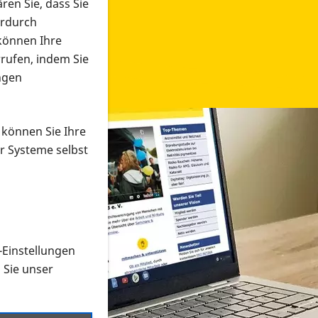
ren Sie, dass Sie
erdurch
 können Ihre
rrufen, indem Sie
ngen
 können Sie Ihre
r Systeme selbst
-Einstellungen
 in verschiedenen Formaten an e
n Sie unser
onmaterial suchen und dieses bestellen bzw. herunterladen
al auf der PRO RETINA-Website für blinde und sehbehi