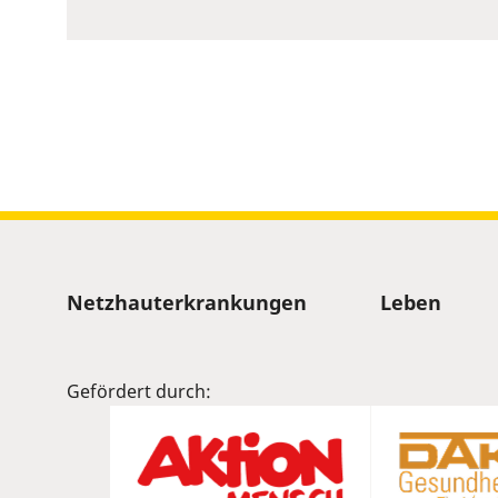
to
show
volume
slider.
Sitemap
Netzhauterkrankungen
Leben
Gefördert durch: