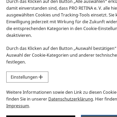
Durch das Klicken auf den Button „Alle auswählen“ erklä
damit einverstanden sind, dass PRO RETINA e. V. alle hi
ausgewählten Cookies und Tracking-Tools einsetzt. Sie
Einwilligung jederzeit mit Wirkung für die Zukunft wide
die entsprechenden Kategorien in den Cookie-Einstellu
deaktivieren.
Durch das Klicken auf den Button „Auswahl bestätigen“
Infomaterial
Auswahl der Cookie-Kategorien und anderer technische
Infomaterial
festlegen.
Einstellungen
Vorlesen
Weitere Informationen sowie den Link zu diesen Cookie
Alle Infomaterialien
finden Sie in unserer
Datenschutzerklärung
. Hier finde
Impressum
.
Sie möchten wissen, wie Sie nach Inf
Erklärvideos zum Thema Infomateri