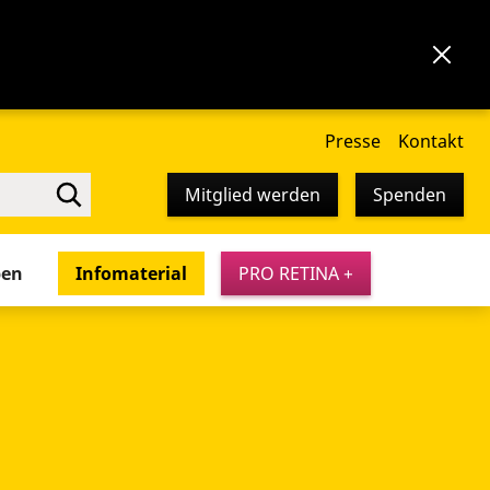
Presse
Kontakt
Mitglied werden
Spenden
pen
Infomaterial
PRO RETINA +