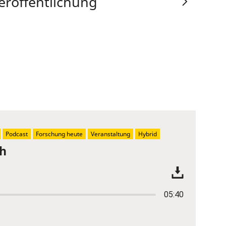
eröffentlichung
Podcast
Forschung heute
Veranstaltung
Hybrid
ch
05:40