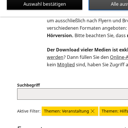
Auswahl bestätigen
Alle au
Auf dieser Seite finden Sie sämtliche
um ausschließlich nach Flyern und B
verschiedenen Formaten angeboten:
Hörversion.
Bitte beachten Sie, dass
Der Download vieler Medien ist exkl
werden
? Dann füllen Sie den
Online-
kein
Mitglied
sind, haben Sie Zugriff 
Suchbegriff
Aktive Filter:
Themen: Veranstaltung
Themen: Hilfs