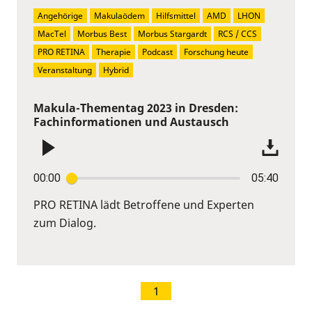
Angehörige
Makulaödem
Hilfsmittel
AMD
LHON
MacTel
Morbus Best
Morbus Stargardt
RCS / CCS
PRO RETINA
Therapie
Podcast
Forschung heute
Veranstaltung
Hybrid
Makula-Thementag 2023 in Dresden:
Fachinformationen und Austausch
00:00
05:40
PRO RETINA lädt Betroffene und Experten
zum Dialog.
1