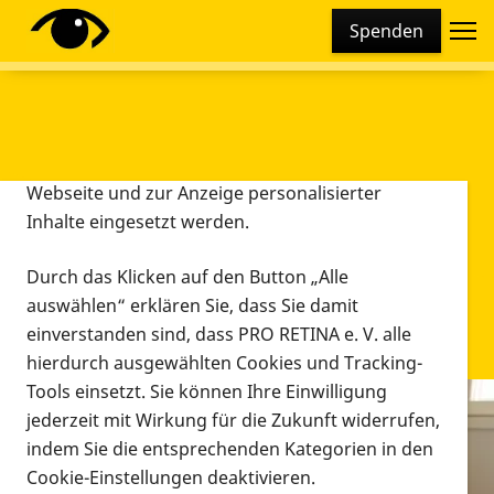
Cookie-Einstellungen
Spenden
Diese Webseite setzt verschiedene Cookies und
Tracking-Tools ein. Dies beinhaltet Cookies und
Tracking-Tools, die für den Betrieb der Webseite
technisch notwendig sind, die zu statistischen
Zwecken sowie zur besseren Bedienbarkeit der
Webseite und zur Anzeige personalisierter
Inhalte eingesetzt werden.
Durch das Klicken auf den Button „Alle
auswählen“ erklären Sie, dass Sie damit
einverstanden sind, dass PRO RETINA e. V. alle
hierdurch ausgewählten Cookies und Tracking-
Tools einsetzt. Sie können Ihre Einwilligung
jederzeit mit Wirkung für die Zukunft widerrufen,
Infomaterial
indem Sie die entsprechenden Kategorien in den
Infomaterial
Cookie-Einstellungen deaktivieren.