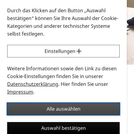
Vorlesen
Durch das Klicken auf den Button „Auswahl
bestätigen“ können Sie Ihre Auswahl der Cookie-
Alle Infomaterialien in verschiedenen
Kategorien und anderer technischer Systeme
Formaten an einem Ort
selbst festlegen.
Sie möchten wissen, wie Sie nach Infonmaterial
suchen und dieses bestellen bzw. herunterladen
Einstellungen
können? Schauen Sie sich die
Erklärvideos zum
Thema Infomaterial auf der PRO RETINA-Website
Weitere Informationen sowie den Link zu diesen
für blinde und sehbehinderte Menschen an.
Cookie-Einstellungen finden Sie in unserer
Datenschutzerklärung
. Hier finden Sie unser
Auf dieser Seite finden Sie sämtliches Infomaterial
Impressum
.
der PRO RETINA in all seinen Formaten an einem
Ort. Nutzen Sie den Formatfilter, um ausschließlich
Alle auswählen
nach Flyern und Broschüren, Audios oder Videos zu
suchen. Die meisten Flyer und Broschüren werden in
Auswahl bestätigen
verschiedenen Formaten angeboten: zur