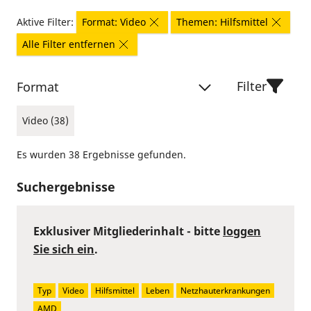
Aktive Filter:
Format: Video
Themen: Hilfsmittel
Alle Filter entfernen
Filter
Format
Video (38)
Es wurden 38 Ergebnisse gefunden.
Suchergebnisse
Exklusiver Mitgliederinhalt - bitte
loggen
Sie sich ein
.
Typ
Video
Hilfsmittel
Leben
Netzhauterkrankungen
AMD