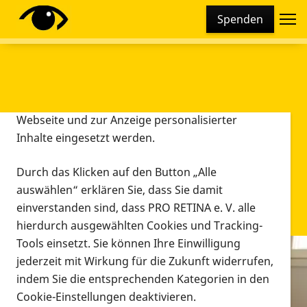
Cookie-Einstellungen
Spenden
Diese Webseite setzt verschiedene Cookies und
Tracking-Tools ein. Dies beinhaltet Cookies und
Tracking-Tools, die für den Betrieb der Webseite
technisch notwendig sind, die zu statistischen
Zwecken sowie zur besseren Bedienbarkeit der
Webseite und zur Anzeige personalisierter
Inhalte eingesetzt werden.
Durch das Klicken auf den Button „Alle
auswählen“ erklären Sie, dass Sie damit
einverstanden sind, dass PRO RETINA e. V. alle
hierdurch ausgewählten Cookies und Tracking-
Tools einsetzt. Sie können Ihre Einwilligung
jederzeit mit Wirkung für die Zukunft widerrufen,
Infomaterial
indem Sie die entsprechenden Kategorien in den
Infomaterial
Cookie-Einstellungen deaktivieren.