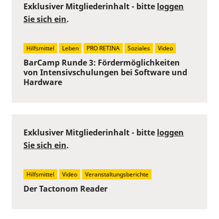
Exklusiver Mitgliederinhalt - bitte
loggen
Sie sich ein
.
Hilfsmittel
Leben
PRO RETINA
Soziales
Video
BarCamp Runde 3: Fördermöglichkeiten
von Intensivschulungen bei Software und
Hardware
Exklusiver Mitgliederinhalt - bitte
loggen
Sie sich ein
.
Hilfsmittel
Video
Veranstaltungsberichte
Der Tactonom Reader