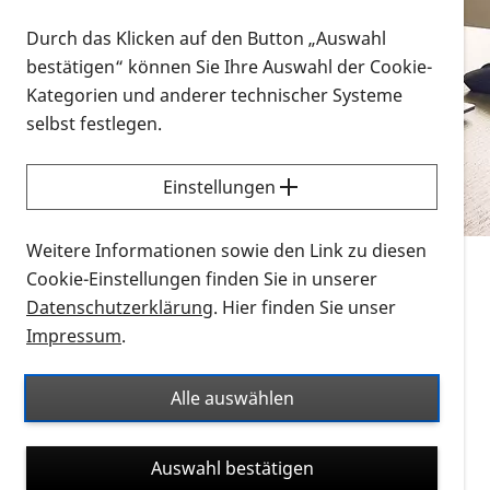
Vorlesen
Durch das Klicken auf den Button „Auswahl
bestätigen“ können Sie Ihre Auswahl der Cookie-
Alle Infomaterialien in verschiedenen
Kategorien und anderer technischer Systeme
Formaten an einem Ort
selbst festlegen.
Sie möchten wissen, wie Sie nach Infonmaterial
suchen und dieses bestellen bzw. herunterladen
Einstellungen
können? Schauen Sie sich die
Erklärvideos zum
Thema Infomaterial auf der PRO RETINA-Website
Weitere Informationen sowie den Link zu diesen
für blinde und sehbehinderte Menschen an.
Cookie-Einstellungen finden Sie in unserer
Datenschutzerklärung
. Hier finden Sie unser
Auf dieser Seite finden Sie sämtliches Infomaterial
Impressum
.
der PRO RETINA in all seinen Formaten an einem
Ort. Nutzen Sie den Formatfilter, um ausschließlich
Alle auswählen
nach Flyern und Broschüren, Audios oder Videos zu
suchen. Die meisten Flyer und Broschüren werden in
Auswahl bestätigen
verschiedenen Formaten angeboten: zur