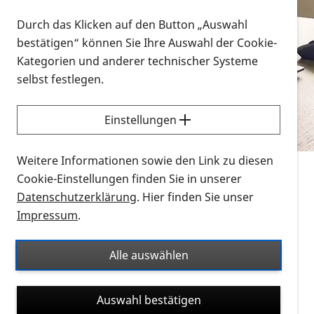
Vorlesen
Durch das Klicken auf den Button „Auswahl
bestätigen“ können Sie Ihre Auswahl der Cookie-
Alle Infomaterialien in verschiedenen
Kategorien und anderer technischer Systeme
Formaten an einem Ort
selbst festlegen.
Sie möchten wissen, wie Sie nach Infonmaterial
suchen und dieses bestellen bzw. herunterladen
Einstellungen
können? Schauen Sie sich die
Erklärvideos zum
Thema Infomaterial auf der PRO RETINA-Website
Weitere Informationen sowie den Link zu diesen
für blinde und sehbehinderte Menschen an.
Cookie-Einstellungen finden Sie in unserer
Datenschutzerklärung
. Hier finden Sie unser
Auf dieser Seite finden Sie sämtliches Infomaterial
Impressum
.
der PRO RETINA in all seinen Formaten an einem
Ort. Nutzen Sie den Formatfilter, um ausschließlich
Alle auswählen
nach Flyern und Broschüren, Audios oder Videos zu
suchen. Die meisten Flyer und Broschüren werden in
Auswahl bestätigen
verschiedenen Formaten angeboten: zur