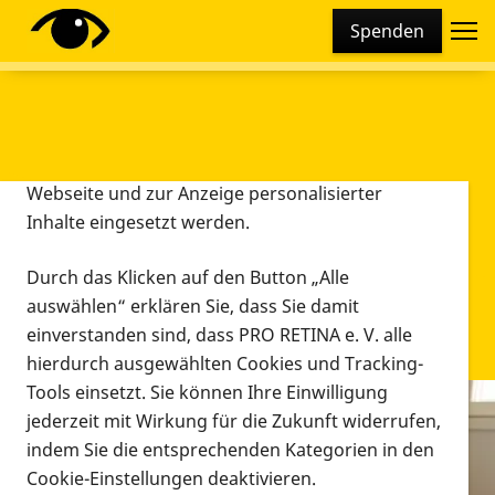
Cookie-Einstellungen
Spenden
Diese Webseite setzt verschiedene Cookies und
Tracking-Tools ein. Dies beinhaltet Cookies und
Tracking-Tools, die für den Betrieb der Webseite
technisch notwendig sind, die zu statistischen
Zwecken sowie zur besseren Bedienbarkeit der
Webseite und zur Anzeige personalisierter
Inhalte eingesetzt werden.
Durch das Klicken auf den Button „Alle
auswählen“ erklären Sie, dass Sie damit
einverstanden sind, dass PRO RETINA e. V. alle
hierdurch ausgewählten Cookies und Tracking-
Tools einsetzt. Sie können Ihre Einwilligung
jederzeit mit Wirkung für die Zukunft widerrufen,
Infomaterial
indem Sie die entsprechenden Kategorien in den
Infomaterial
Cookie-Einstellungen deaktivieren.