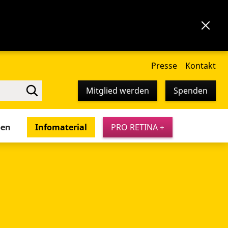
Presse
Kontakt
Mitglied werden
Spenden
pen
Infomaterial
PRO RETINA +