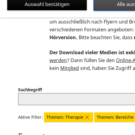
Auswahl bestätigen
Alle au
Auf dieser Seite finden Sie sämtliche
um ausschließlich nach Flyern und B
verschiedenen Formaten angeboten:
Hörversion.
Bitte beachten Sie, dass
Der Download vieler Medien ist exkl
werden
? Dann füllen Sie den
Online-
kein
Mitglied
sind, haben Sie Zugriff 
Suchbegriff
Aktive Filter:
Themen: Therapie
Themen: Bereiche