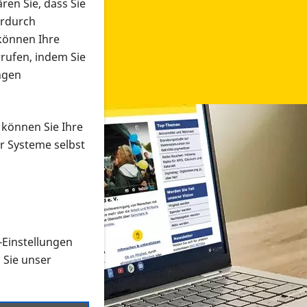
ren Sie, dass Sie
erdurch
 können Ihre
rrufen, indem Sie
ngen
 können Sie Ihre
r Systeme selbst
-Einstellungen
 in verschiedenen Formaten an e
n Sie unser
onmaterial suchen und dieses bestellen bzw. herunterladen
al auf der PRO RETINA-Website für blinde und sehbehi