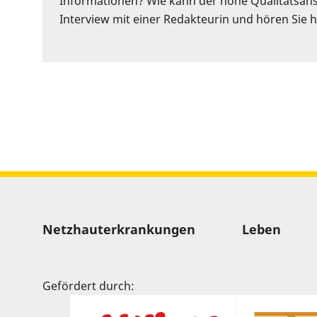
Informationen? Wie kann der hohe Qualitätsans
to
Interview mit einer Redakteurin und hören Sie hi
show
volume
slider.
Sitemap
Netzhauterkrankungen
Leben
Gefördert durch: