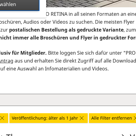
swählen
s Infomaterial der PRO RETINA in all seinen Formaten an ein
roschüren, Audios oder Videos zu suchen. Die meisten Flye
 zur
postalischen Bestellung als gedruckte Variante
, zum
nicht immer alle Broschüren und Flyer in gedruckter For
usiv für Mitglieder.
Bitte loggen Sie sich dafür unter "PR
Antrag
aus und erhalten Sie direkt Zugriff auf alle Downloa
auf eine Auswahl an Infomaterialien und Videos.
Veröffentlichung: älter als 1 Jahr
Alle Filter entfernen