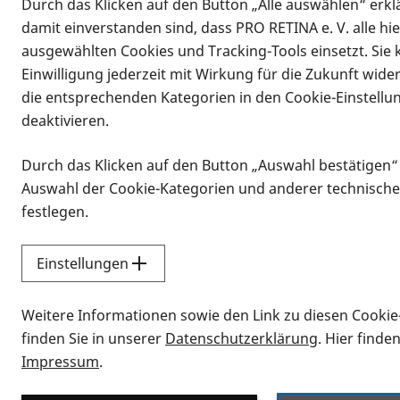
Durch das Klicken auf den Button „Alle auswählen“ erklä
damit einverstanden sind, dass PRO RETINA e. V. alle hi
ausgewählten Cookies und Tracking-Tools einsetzt. Sie
Einwilligung jederzeit mit Wirkung für die Zukunft wide
die entsprechenden Kategorien in den Cookie-Einstellu
deaktivieren.
Durch das Klicken auf den Button „Auswahl bestätigen“
Infomaterial
Auswahl der Cookie-Kategorien und anderer technische
Infomaterial
festlegen.
Einstellungen
Vorlesen
Weitere Informationen sowie den Link zu diesen Cookie
Alle Infomaterialien
finden Sie in unserer
Datenschutzerklärung
. Hier finde
Impressum
.
Sie möchten wissen, wie Sie nach Inf
Erklärvideos zum Thema Infomateri