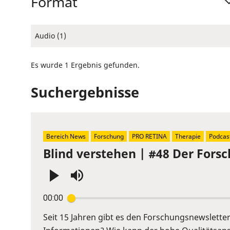
Format
Audio (1)
Es wurde 1 Ergebnis gefunden.
Suchergebnisse
Bereich News
Forschung
PRO RETINA
Therapie
Podcas
Blind verstehen | #48 Der Fors
Press
00:00
Enter
or
Seit 15 Jahren gibt es den Forschungsnewslett
Space