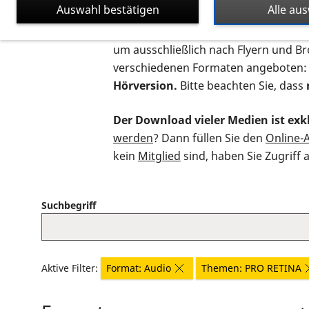
Auswahl bestätigen
Alle au
Auf dieser Seite finden Sie sämtliche
um ausschließlich nach Flyern und B
verschiedenen Formaten angeboten:
Hörversion.
Bitte beachten Sie, dass
Der Download vieler Medien ist exkl
werden
? Dann füllen Sie den
Online-
kein
Mitglied
sind, haben Sie Zugriff 
Suchbegriff
Aktive Filter:
Format: Audio
Themen: PRO RETINA