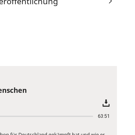
eröffentlichung
Menschen
63:51
 schon für Deutschland gekämpft hat und wie er