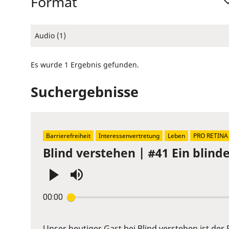
Format
Audio (1)
Es wurde 1 Ergebnis gefunden.
Suchergebnisse
Barrierefreiheit
Interessenvertretung
Leben
PRO RETINA
Blind verstehen | #41 Ein blin
Press
00:00
Enter
or
Space
Unser heutiger Gast bei Blind verstehen ist der