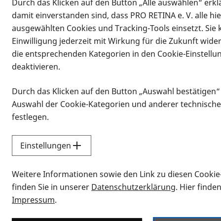
Durch das Klicken auf den Button „Alle auswählen“ erklä
damit einverstanden sind, dass PRO RETINA e. V. alle hi
ausgewählten Cookies und Tracking-Tools einsetzt. Sie
Einwilligung jederzeit mit Wirkung für die Zukunft wide
die entsprechenden Kategorien in den Cookie-Einstellu
deaktivieren.
Durch das Klicken auf den Button „Auswahl bestätigen“
Infomaterial
Auswahl der Cookie-Kategorien und anderer technische
Infomaterial
festlegen.
Einstellungen
Vorlesen
Weitere Informationen sowie den Link zu diesen Cookie
Alle Infomaterialien
finden Sie in unserer
Datenschutzerklärung
. Hier finde
Impressum
.
Sie möchten wissen, wie Sie nach Inf
Erklärvideos zum Thema Infomateri