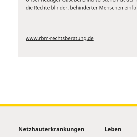
to
die Rechte blinder, behinderter Menschen einford
show
volume
slider.
www.rbm-rechtsberatung.de
Sitemap
Netzhauterkrankungen
Leben