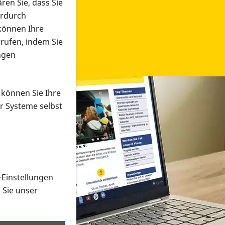
ren Sie, dass Sie
erdurch
 können Ihre
rrufen, indem Sie
ngen
 können Sie Ihre
r Systeme selbst
-Einstellungen
 in verschiedenen Formaten an e
n Sie unser
onmaterial suchen und dieses bestellen bzw. herunterladen
al auf der PRO RETINA-Website für blinde und sehbehi