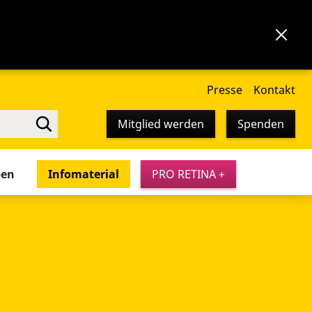
Presse
Kontakt
Mitglied werden
Spenden
pen
Infomaterial
PRO RETINA +