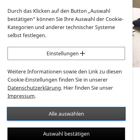
Vorlesen
Durch das Klicken auf den Button „Auswahl
bestätigen“ können Sie Ihre Auswahl der Cookie-
Alle Infomaterialien in verschiedenen
Kategorien und anderer technischer Systeme
Formaten an einem Ort
selbst festlegen.
Sie möchten wissen, wie Sie nach Infonmaterial
suchen und dieses bestellen bzw. herunterladen
Einstellungen
können? Schauen Sie sich die
Erklärvideos zum
Thema Infomaterial auf der PRO RETINA-Website
Weitere Informationen sowie den Link zu diesen
für blinde und sehbehinderte Menschen an.
Cookie-Einstellungen finden Sie in unserer
Datenschutzerklärung
. Hier finden Sie unser
Auf dieser Seite finden Sie sämtliches Infomaterial
Impressum
.
der PRO RETINA in all seinen Formaten an einem
Ort. Nutzen Sie den Formatfilter, um ausschließlich
Alle auswählen
nach Flyern und Broschüren, Audios oder Videos zu
suchen. Die meisten Flyer und Broschüren werden in
Auswahl bestätigen
verschiedenen Formaten angeboten: zur