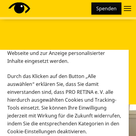
Cookie-Einstellungen
Spenden
Diese Webseite setzt verschiedene Cookies und
Tracking-Tools ein. Dies beinhaltet Cookies und
Tracking-Tools, die für den Betrieb der Webseite
technisch notwendig sind, die zu statistischen
Zwecken sowie zur besseren Bedienbarkeit der
Webseite und zur Anzeige personalisierter
Inhalte eingesetzt werden.
Durch das Klicken auf den Button „Alle
auswählen“ erklären Sie, dass Sie damit
einverstanden sind, dass PRO RETINA e. V. alle
hierdurch ausgewählten Cookies und Tracking-
Tools einsetzt. Sie können Ihre Einwilligung
jederzeit mit Wirkung für die Zukunft widerrufen,
Infomaterial
indem Sie die entsprechenden Kategorien in den
Infomaterial
Cookie-Einstellungen deaktivieren.