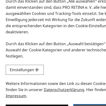
Durch das Klicken auf den Button „Alle auswählen“ erklä
damit einverstanden sind, dass PRO RETINA e. V. alle hi
ausgewählten Cookies und Tracking-Tools einsetzt. Sie
Einwilligung jederzeit mit Wirkung für die Zukunft wide
die entsprechenden Kategorien in den Cookie-Einstellu
deaktivieren.
Durch das Klicken auf den Button „Auswahl bestätigen“
Infomaterial
Auswahl der Cookie-Kategorien und anderer technische
Infomaterial
festlegen.
Einstellungen
Vorlesen
Weitere Informationen sowie den Link zu diesen Cookie
Alle Infomaterialien
finden Sie in unserer
Datenschutzerklärung
. Hier finde
Impressum
.
Sie möchten wissen, wie Sie nach Inf
Erklärvideos zum Thema Infomateri