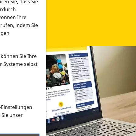
ren Sie, dass Sie
erdurch
 können Ihre
rrufen, indem Sie
ngen
 können Sie Ihre
r Systeme selbst
-Einstellungen
 in verschiedenen Formaten an e
n Sie unser
onmaterial suchen und dieses bestellen bzw. herunterladen
al auf der PRO RETINA-Website für blinde und sehbehi