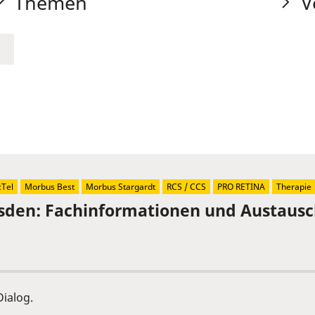
Themen
V
Tel
Morbus Best
Morbus Stargardt
RCS / CCS
PRO RETINA
Therapie
sden: Fachinformationen und Austaus
ialog.