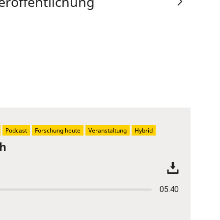
eröffentlichung
Podcast
Forschung heute
Veranstaltung
Hybrid
ch
05:40