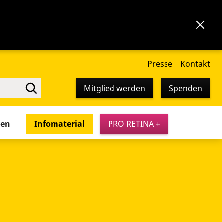
Presse
Kontakt
Mitglied werden
Spenden
pen
Infomaterial
PRO RETINA +