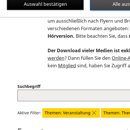
Auswahl bestätigen
Alle au
Auf dieser Seite finden Sie sämtliche
um ausschließlich nach Flyern und B
verschiedenen Formaten angeboten:
Hörversion.
Bitte beachten Sie, dass
Der Download vieler Medien ist exkl
werden
? Dann füllen Sie den
Online-
kein
Mitglied
sind, haben Sie Zugriff 
Suchbegriff
Aktive Filter:
Themen: Veranstaltung
Themen: The