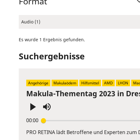
Format
Audio (1)
Es wurde 1 Ergebnis gefunden.
Suchergebnisse
Angehörige
Makulaödem
Hilfsmittel
AMD
LHON
Mac
Makula-Thementag 2023 in Dre
Press
00:00
Enter
or
PRO RETINA lädt Betroffene und Experten zum D
Space