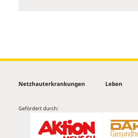
to
show
volume
slider.
Sitemap
Netzhauterkrankungen
Leben
Gefördert durch: