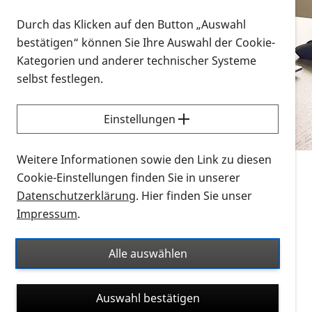
Vorlesen
Durch das Klicken auf den Button „Auswahl
bestätigen“ können Sie Ihre Auswahl der Cookie-
Alle Infomaterialien in verschiedenen
Kategorien und anderer technischer Systeme
Formaten an einem Ort
selbst festlegen.
Sie möchten wissen, wie Sie nach Infonmaterial
suchen und dieses bestellen bzw. herunterladen
Einstellungen
können? Schauen Sie sich die
Erklärvideos zum
Thema Infomaterial auf der PRO RETINA-Website
Weitere Informationen sowie den Link zu diesen
für blinde und sehbehinderte Menschen an.
Cookie-Einstellungen finden Sie in unserer
Datenschutzerklärung
. Hier finden Sie unser
Auf dieser Seite finden Sie sämtliches Infomaterial
Impressum
.
der PRO RETINA in all seinen Formaten an einem
Ort. Nutzen Sie den Formatfilter, um ausschließlich
Alle auswählen
nach Flyern und Broschüren, Audios oder Videos zu
suchen. Die meisten Flyer und Broschüren werden in
Auswahl bestätigen
verschiedenen Formaten angeboten: zur