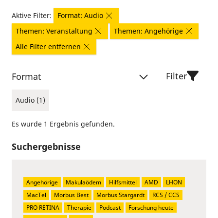
Aktive Filter:
Format: Audio
Themen: Veranstaltung
Themen: Angehörige
Alle Filter entfernen
Filter
Format
Audio (1)
Es wurde 1 Ergebnis gefunden.
Suchergebnisse
Angehörige
Makulaödem
Hilfsmittel
AMD
LHON
MacTel
Morbus Best
Morbus Stargardt
RCS / CCS
PRO RETINA
Therapie
Podcast
Forschung heute