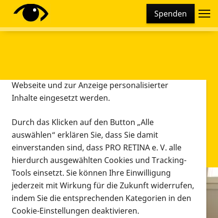
Cookie-Einstellungen
Spenden
Diese Webseite setzt verschiedene Cookies und
Tracking-Tools ein. Dies beinhaltet Cookies und
Tracking-Tools, die für den Betrieb der Webseite
technisch notwendig sind, die zu statistischen
Zwecken sowie zur besseren Bedienbarkeit der
Webseite und zur Anzeige personalisierter
Inhalte eingesetzt werden.
Durch das Klicken auf den Button „Alle
auswählen“ erklären Sie, dass Sie damit
einverstanden sind, dass PRO RETINA e. V. alle
hierdurch ausgewählten Cookies und Tracking-
Tools einsetzt. Sie können Ihre Einwilligung
jederzeit mit Wirkung für die Zukunft widerrufen,
Infomaterial
indem Sie die entsprechenden Kategorien in den
Infomaterial
Cookie-Einstellungen deaktivieren.