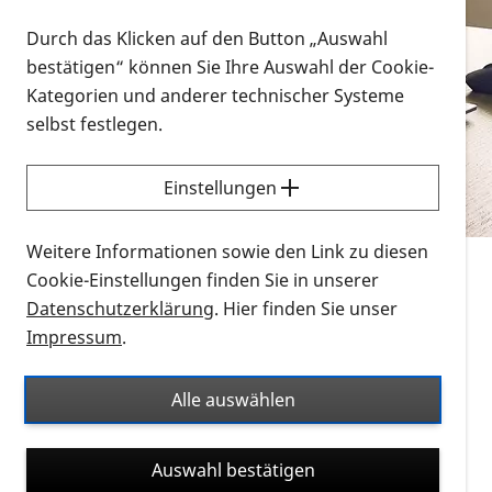
Vorlesen
Durch das Klicken auf den Button „Auswahl
bestätigen“ können Sie Ihre Auswahl der Cookie-
Alle Infomaterialien in verschiedenen
Kategorien und anderer technischer Systeme
Formaten an einem Ort
selbst festlegen.
Sie möchten wissen, wie Sie nach Infonmaterial
suchen und dieses bestellen bzw. herunterladen
Einstellungen
können? Schauen Sie sich die
Erklärvideos zum
Thema Infomaterial auf der PRO RETINA-Website
Weitere Informationen sowie den Link zu diesen
für blinde und sehbehinderte Menschen an.
Cookie-Einstellungen finden Sie in unserer
Datenschutzerklärung
. Hier finden Sie unser
Auf dieser Seite finden Sie sämtliches Infomaterial
Impressum
.
der PRO RETINA in all seinen Formaten an einem
Ort. Nutzen Sie den Formatfilter, um ausschließlich
Alle auswählen
nach Flyern und Broschüren, Audios oder Videos zu
suchen. Die meisten Flyer und Broschüren werden in
Auswahl bestätigen
verschiedenen Formaten angeboten: zur