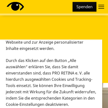
Cookie-Einstellungen
Spenden
Diese Webseite setzt verschiedene Cookies und
Tracking-Tools ein. Dies beinhaltet Cookies und
Tracking-Tools, die für den Betrieb der Webseite
technisch notwendig sind, die zu statistischen
Zwecken sowie zur besseren Bedienbarkeit der
Webseite und zur Anzeige personalisierter
Inhalte eingesetzt werden.
Durch das Klicken auf den Button „Alle
auswählen“ erklären Sie, dass Sie damit
einverstanden sind, dass PRO RETINA e. V. alle
hierdurch ausgewählten Cookies und Tracking-
Tools einsetzt. Sie können Ihre Einwilligung
jederzeit mit Wirkung für die Zukunft widerrufen,
Infomaterial
indem Sie die entsprechenden Kategorien in den
Infomaterial
Cookie-Einstellungen deaktivieren.