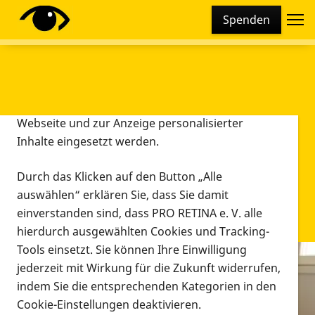
Cookie-Einstellungen
Spenden
Diese Webseite setzt verschiedene Cookies und
Tracking-Tools ein. Dies beinhaltet Cookies und
Tracking-Tools, die für den Betrieb der Webseite
technisch notwendig sind, die zu statistischen
Zwecken sowie zur besseren Bedienbarkeit der
Webseite und zur Anzeige personalisierter
Inhalte eingesetzt werden.
Durch das Klicken auf den Button „Alle
auswählen“ erklären Sie, dass Sie damit
einverstanden sind, dass PRO RETINA e. V. alle
hierdurch ausgewählten Cookies und Tracking-
Tools einsetzt. Sie können Ihre Einwilligung
jederzeit mit Wirkung für die Zukunft widerrufen,
Infomaterial
indem Sie die entsprechenden Kategorien in den
Infomaterial
Cookie-Einstellungen deaktivieren.