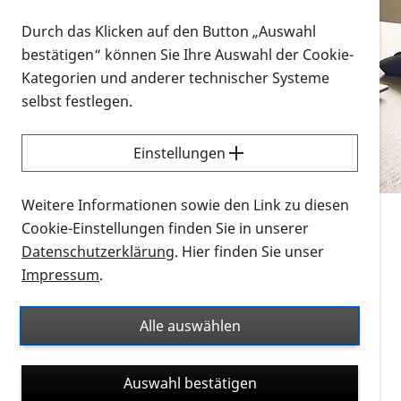
Vorlesen
Durch das Klicken auf den Button „Auswahl
bestätigen“ können Sie Ihre Auswahl der Cookie-
Alle Infomaterialien in verschiedenen
Kategorien und anderer technischer Systeme
Formaten an einem Ort
selbst festlegen.
Sie möchten wissen, wie Sie nach Infonmaterial
suchen und dieses bestellen bzw. herunterladen
Einstellungen
können? Schauen Sie sich die
Erklärvideos zum
Thema Infomaterial auf der PRO RETINA-Website
Weitere Informationen sowie den Link zu diesen
für blinde und sehbehinderte Menschen an.
Cookie-Einstellungen finden Sie in unserer
Datenschutzerklärung
. Hier finden Sie unser
Auf dieser Seite finden Sie sämtliches Infomaterial
Impressum
.
der PRO RETINA in all seinen Formaten an einem
Ort. Nutzen Sie den Formatfilter, um ausschließlich
Alle auswählen
nach Flyern und Broschüren, Audios oder Videos zu
suchen. Die meisten Flyer und Broschüren werden in
Auswahl bestätigen
verschiedenen Formaten angeboten: zur