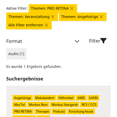
Aktive Filter:
Themen: PRO RETINA
Themen: Veranstaltung
Themen: Angehörige
Alle Filter entfernen
Filter
Format
Audio (1)
Es wurde 1 Ergebnis gefunden.
Suchergebnisse
Angehörige
Makulaödem
Hilfsmittel
AMD
LHON
MacTel
Morbus Best
Morbus Stargardt
RCS / CCS
PRO RETINA
Therapie
Podcast
Forschung heute