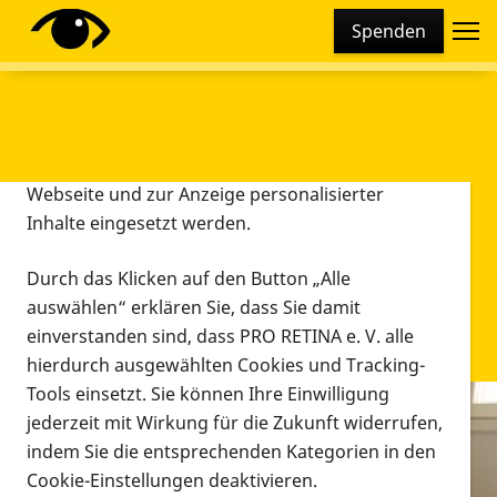
Cookie-Einstellungen
Spenden
Diese Webseite setzt verschiedene Cookies und
Tracking-Tools ein. Dies beinhaltet Cookies und
Tracking-Tools, die für den Betrieb der Webseite
technisch notwendig sind, die zu statistischen
Zwecken sowie zur besseren Bedienbarkeit der
Webseite und zur Anzeige personalisierter
Inhalte eingesetzt werden.
Durch das Klicken auf den Button „Alle
auswählen“ erklären Sie, dass Sie damit
einverstanden sind, dass PRO RETINA e. V. alle
hierdurch ausgewählten Cookies und Tracking-
Tools einsetzt. Sie können Ihre Einwilligung
jederzeit mit Wirkung für die Zukunft widerrufen,
Infomaterial
indem Sie die entsprechenden Kategorien in den
Infomaterial
Cookie-Einstellungen deaktivieren.