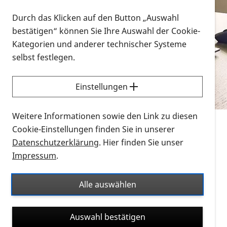
Vorlesen
Durch das Klicken auf den Button „Auswahl
bestätigen“ können Sie Ihre Auswahl der Cookie-
Alle Infomaterialien in verschiedenen
Kategorien und anderer technischer Systeme
Formaten an einem Ort
selbst festlegen.
Sie möchten wissen, wie Sie nach Infonmaterial
suchen und dieses bestellen bzw. herunterladen
Einstellungen
können? Schauen Sie sich die
Erklärvideos zum
Thema Infomaterial auf der PRO RETINA-Website
Weitere Informationen sowie den Link zu diesen
für blinde und sehbehinderte Menschen an.
Cookie-Einstellungen finden Sie in unserer
Datenschutzerklärung
. Hier finden Sie unser
Auf dieser Seite finden Sie sämtliches Infomaterial
Impressum
.
der PRO RETINA in all seinen Formaten an einem
Ort. Nutzen Sie den Formatfilter, um ausschließlich
Alle auswählen
nach Flyern und Broschüren, Audios oder Videos zu
suchen. Die meisten Flyer und Broschüren werden in
Auswahl bestätigen
verschiedenen Formaten angeboten: zur