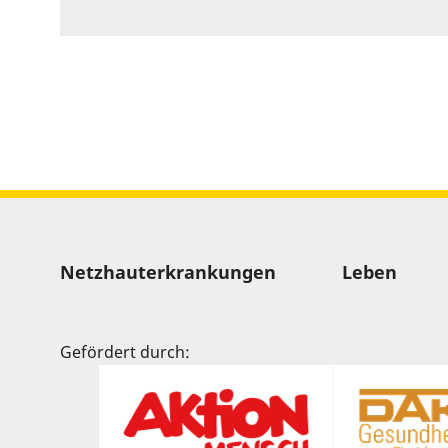
to
show
volume
slider.
Sitemap
Netzhauterkrankungen
Leben
Gefördert durch: