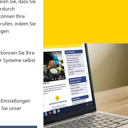
ren Sie, dass Sie
erdurch
 können Ihre
rrufen, indem Sie
ngen
 können Sie Ihre
r Systeme selbst
-Einstellungen
 in verschiedenen Formaten an e
n Sie unser
onmaterial suchen und dieses bestellen bzw. herunterladen
al auf der PRO RETINA-Website für blinde und sehbehi