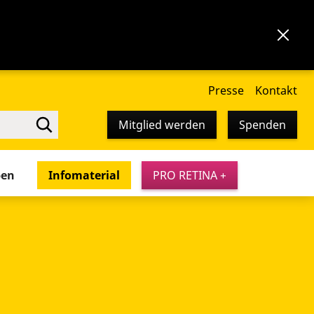
Presse
Kontakt
Mitglied werden
Spenden
pen
Infomaterial
PRO RETINA +