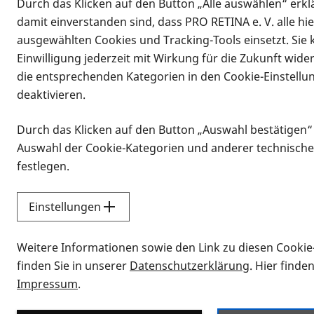
Durch das Klicken auf den Button „Alle auswählen“ erklä
damit einverstanden sind, dass PRO RETINA e. V. alle hi
ausgewählten Cookies und Tracking-Tools einsetzt. Sie
Einwilligung jederzeit mit Wirkung für die Zukunft wide
die entsprechenden Kategorien in den Cookie-Einstellu
deaktivieren.
Durch das Klicken auf den Button „Auswahl bestätigen“
Infomaterial
Auswahl der Cookie-Kategorien und anderer technische
Infomaterial
festlegen.
Einstellungen
Vorlesen
Weitere Informationen sowie den Link zu diesen Cookie
Alle Infomaterialien
finden Sie in unserer
Datenschutzerklärung
. Hier finde
Impressum
.
Sie möchten wissen, wie Sie nach Inf
Erklärvideos zum Thema Infomateri