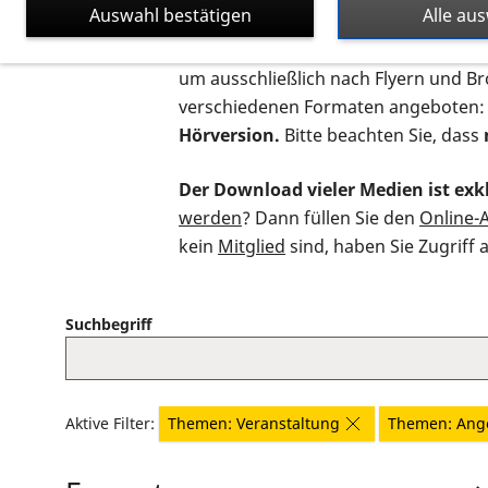
Auswahl bestätigen
Alle au
Auf dieser Seite finden Sie sämtliche
um ausschließlich nach Flyern und B
verschiedenen Formaten angeboten:
Hörversion.
Bitte beachten Sie, dass
Der Download vieler Medien ist exkl
werden
? Dann füllen Sie den
Online-
kein
Mitglied
sind, haben Sie Zugriff 
Suchbegriff
Aktive Filter:
Themen: Veranstaltung
Themen: Ang