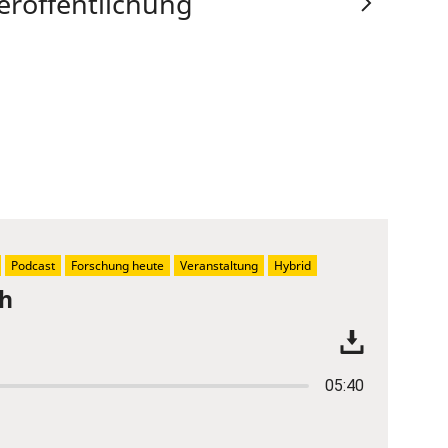
eröffentlichung
Podcast
Forschung heute
Veranstaltung
Hybrid
ch
05:40