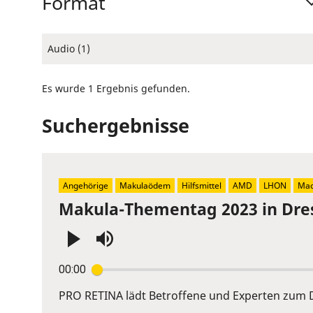
Format
Audio (1)
Es wurde 1 Ergebnis gefunden.
Suchergebnisse
Angehörige
Makulaödem
Hilfsmittel
AMD
LHON
Mac
Makula-Thementag 2023 in Dre
Press
00:00
Enter
or
PRO RETINA lädt Betroffene und Experten zum D
Space