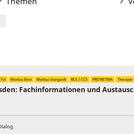
Themen
V
Tel
Morbus Best
Morbus Stargardt
RCS / CCS
PRO RETINA
Therapie
sden: Fachinformationen und Austaus
ialog.