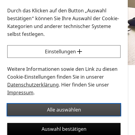
Vorlesen
Durch das Klicken auf den Button „Auswahl
bestätigen“ können Sie Ihre Auswahl der Cookie-
Alle Infomaterialien in verschiedenen
Kategorien und anderer technischer Systeme
Formaten an einem Ort
selbst festlegen.
Sie möchten wissen, wie Sie nach Infonmaterial
suchen und dieses bestellen bzw. herunterladen
Einstellungen
können? Schauen Sie sich die
Erklärvideos zum
Thema Infomaterial auf der PRO RETINA-Website
Weitere Informationen sowie den Link zu diesen
für blinde und sehbehinderte Menschen an.
Cookie-Einstellungen finden Sie in unserer
Datenschutzerklärung
. Hier finden Sie unser
Auf dieser Seite finden Sie sämtliches Infomaterial
Impressum
.
der PRO RETINA in all seinen Formaten an einem
Ort. Nutzen Sie den Formatfilter, um ausschließlich
Alle auswählen
nach Flyern und Broschüren, Audios oder Videos zu
suchen. Die meisten Flyer und Broschüren werden in
Auswahl bestätigen
verschiedenen Formaten angeboten: zur