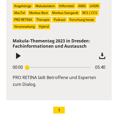
Angehörige
Makulaödem
Hilfsmittel
AMD
LHON
MacTel
Morbus Best
Morbus Stargardt
RCS / CCS
PRO RETINA
Therapie
Podcast
Forschung heute
Veranstaltung
Hybrid
Makula-Thementag 2023 in Dresden:
Fachinformationen und Austausch
00:00
05:40
PRO RETINA lädt Betroffene und Experten
zum Dialog.
1