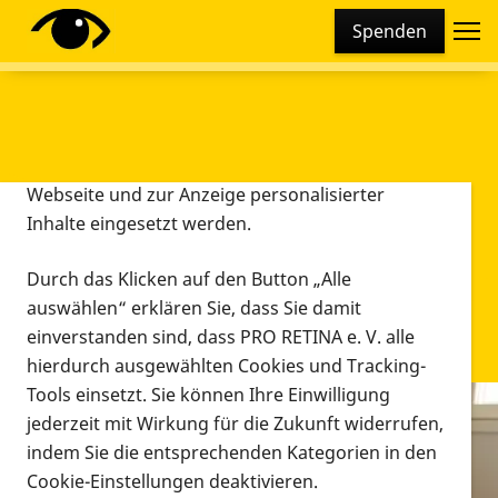
Cookie-Einstellungen
Spenden
Diese Webseite setzt verschiedene Cookies und
Tracking-Tools ein. Dies beinhaltet Cookies und
Tracking-Tools, die für den Betrieb der Webseite
technisch notwendig sind, die zu statistischen
Zwecken sowie zur besseren Bedienbarkeit der
Webseite und zur Anzeige personalisierter
Inhalte eingesetzt werden.
Durch das Klicken auf den Button „Alle
auswählen“ erklären Sie, dass Sie damit
einverstanden sind, dass PRO RETINA e. V. alle
hierdurch ausgewählten Cookies und Tracking-
Tools einsetzt. Sie können Ihre Einwilligung
jederzeit mit Wirkung für die Zukunft widerrufen,
Infomaterial
indem Sie die entsprechenden Kategorien in den
Infomaterial
Cookie-Einstellungen deaktivieren.