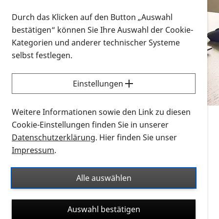
Vorlesen
Durch das Klicken auf den Button „Auswahl
bestätigen“ können Sie Ihre Auswahl der Cookie-
Alle Infomaterialien in verschiedenen
Kategorien und anderer technischer Systeme
Formaten an einem Ort
selbst festlegen.
Sie möchten wissen, wie Sie nach Infonmaterial
suchen und dieses bestellen bzw. herunterladen
Einstellungen
können? Schauen Sie sich die
Erklärvideos zum
Thema Infomaterial auf der PRO RETINA-Website
Weitere Informationen sowie den Link zu diesen
für blinde und sehbehinderte Menschen an.
Cookie-Einstellungen finden Sie in unserer
Datenschutzerklärung
. Hier finden Sie unser
Auf dieser Seite finden Sie sämtliches Infomaterial
Impressum
.
der PRO RETINA in all seinen Formaten an einem
Ort. Nutzen Sie den Formatfilter, um ausschließlich
Alle auswählen
nach Flyern und Broschüren, Audios oder Videos zu
suchen. Die meisten Flyer und Broschüren werden in
Auswahl bestätigen
verschiedenen Formaten angeboten: zur