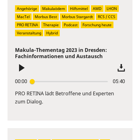
Angehörige
Makulaödem
Hilfsmittel
AMD
LHON
MacTel
Morbus Best
Morbus Stargardt
RCS / CCS
PRO RETINA
Therapie
Podcast
Forschung heute
Veranstaltung
Hybrid
Makula-Thementag 2023 in Dresden:
Fachinformationen und Austausch
00:00
05:40
PRO RETINA lädt Betroffene und Experten
zum Dialog.