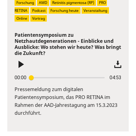
Forschung
AMD
Retinitis pigmentosa (RP)
PRO 
RETINA
Podcast
Forschung heute
Veranstaltung
Online
Vortrag
Patientensymposium zu
Netzhautdegenerationen - Einblicke und
Ausblicke: Wo stehen wir heute? Was bringt
die Zukunft?
00:00
04:53
Pressemeldung zum digitalen
Patientensymposium, das PRO RETINA im
Rahmen der AAD-Jahrestagung am 15.3.2023
durchführt.