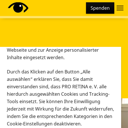
Cookie-Einstellungen
Spenden
Diese Webseite setzt verschiedene Cookies und
Tracking-Tools ein. Dies beinhaltet Cookies und
Tracking-Tools, die für den Betrieb der Webseite
technisch notwendig sind, die zu statistischen
Zwecken sowie zur besseren Bedienbarkeit der
Webseite und zur Anzeige personalisierter
Inhalte eingesetzt werden.
Durch das Klicken auf den Button „Alle
auswählen“ erklären Sie, dass Sie damit
einverstanden sind, dass PRO RETINA e. V. alle
hierdurch ausgewählten Cookies und Tracking-
Tools einsetzt. Sie können Ihre Einwilligung
jederzeit mit Wirkung für die Zukunft widerrufen,
Infomaterial
indem Sie die entsprechenden Kategorien in den
Infomaterial
Cookie-Einstellungen deaktivieren.