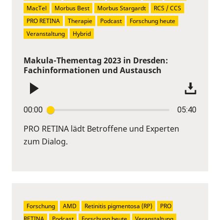
MacTel
Morbus Best
Morbus Stargardt
RCS / CCS
PRO RETINA
Therapie
Podcast
Forschung heute
Veranstaltung
Hybrid
Makula-Thementag 2023 in Dresden:
Fachinformationen und Austausch
00:00
05:40
PRO RETINA lädt Betroffene und Experten
zum Dialog.
Forschung
AMD
Retinitis pigmentosa (RP)
PRO 
RETINA
Podcast
Forschung heute
Veranstaltung