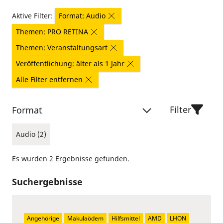
Aktive Filter:
Format: Audio
Themen: PRO RETINA
Themen: Veranstaltungsart
Veröffentlichung: älter als 1 Jahr
Alle Filter entfernen
Filter
Format
Audio (2)
Es wurden 2 Ergebnisse gefunden.
Suchergebnisse
Angehörige
Makulaödem
Hilfsmittel
AMD
LHON