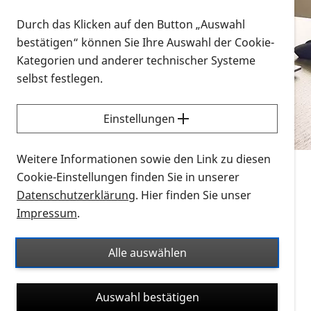
Vorlesen
Durch das Klicken auf den Button „Auswahl
bestätigen“ können Sie Ihre Auswahl der Cookie-
Alle Infomaterialien in verschiedenen
Kategorien und anderer technischer Systeme
Formaten an einem Ort
selbst festlegen.
Sie möchten wissen, wie Sie nach Infonmaterial
suchen und dieses bestellen bzw. herunterladen
Einstellungen
können? Schauen Sie sich die
Erklärvideos zum
Thema Infomaterial auf der PRO RETINA-Website
Weitere Informationen sowie den Link zu diesen
für blinde und sehbehinderte Menschen an.
Cookie-Einstellungen finden Sie in unserer
Datenschutzerklärung
. Hier finden Sie unser
Auf dieser Seite finden Sie sämtliches Infomaterial
Impressum
.
der PRO RETINA in all seinen Formaten an einem
Ort. Nutzen Sie den Formatfilter, um ausschließlich
Alle auswählen
nach Flyern und Broschüren, Audios oder Videos zu
suchen. Die meisten Flyer und Broschüren werden in
Auswahl bestätigen
verschiedenen Formaten angeboten: zur