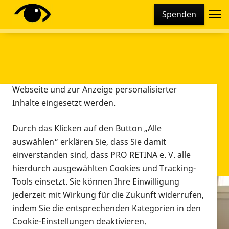
Cookie-Einstellungen
Spenden
Diese Webseite setzt verschiedene Cookies und
Tracking-Tools ein. Dies beinhaltet Cookies und
Tracking-Tools, die für den Betrieb der Webseite
technisch notwendig sind, die zu statistischen
Zwecken sowie zur besseren Bedienbarkeit der
Webseite und zur Anzeige personalisierter
Inhalte eingesetzt werden.
Durch das Klicken auf den Button „Alle
auswählen“ erklären Sie, dass Sie damit
einverstanden sind, dass PRO RETINA e. V. alle
hierdurch ausgewählten Cookies und Tracking-
Tools einsetzt. Sie können Ihre Einwilligung
jederzeit mit Wirkung für die Zukunft widerrufen,
Infomaterial
indem Sie die entsprechenden Kategorien in den
Infomaterial
Cookie-Einstellungen deaktivieren.