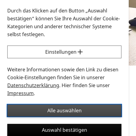
Vorlesen
Durch das Klicken auf den Button „Auswahl
bestätigen“ können Sie Ihre Auswahl der Cookie-
Alle Infomaterialien in verschiedenen
Kategorien und anderer technischer Systeme
Formaten an einem Ort
selbst festlegen.
Sie möchten wissen, wie Sie nach Infonmaterial
suchen und dieses bestellen bzw. herunterladen
Einstellungen
können? Schauen Sie sich die
Erklärvideos zum
Thema Infomaterial auf der PRO RETINA-Website
Weitere Informationen sowie den Link zu diesen
für blinde und sehbehinderte Menschen an.
Cookie-Einstellungen finden Sie in unserer
Datenschutzerklärung
. Hier finden Sie unser
Auf dieser Seite finden Sie sämtliches Infomaterial
Impressum
.
der PRO RETINA in all seinen Formaten an einem
Ort. Nutzen Sie den Formatfilter, um ausschließlich
Alle auswählen
nach Flyern und Broschüren, Audios oder Videos zu
suchen. Die meisten Flyer und Broschüren werden in
Auswahl bestätigen
verschiedenen Formaten angeboten: zur