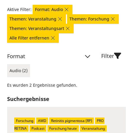
Aktive Filter:
Format: Audio
Themen: Veranstaltung
Themen: Forschung
Themen: Veranstaltungsart
Alle Filter entfernen
Filter
Format
Audio (2)
Es wurden 2 Ergebnisse gefunden.
Suchergebnisse
Forschung
AMD
Retinitis pigmentosa (RP)
PRO 
RETINA
Podcast
Forschung heute
Veranstaltung