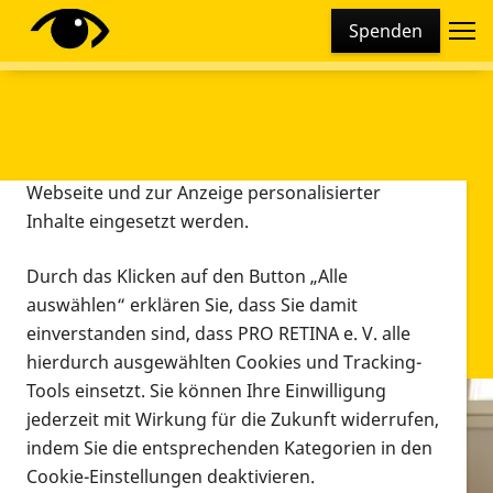
Cookie-Einstellungen
Spenden
Diese Webseite setzt verschiedene Cookies und
Tracking-Tools ein. Dies beinhaltet Cookies und
Tracking-Tools, die für den Betrieb der Webseite
technisch notwendig sind, die zu statistischen
Zwecken sowie zur besseren Bedienbarkeit der
Webseite und zur Anzeige personalisierter
Inhalte eingesetzt werden.
Durch das Klicken auf den Button „Alle
auswählen“ erklären Sie, dass Sie damit
einverstanden sind, dass PRO RETINA e. V. alle
hierdurch ausgewählten Cookies und Tracking-
Tools einsetzt. Sie können Ihre Einwilligung
jederzeit mit Wirkung für die Zukunft widerrufen,
Infomaterial
indem Sie die entsprechenden Kategorien in den
Infomaterial
Cookie-Einstellungen deaktivieren.