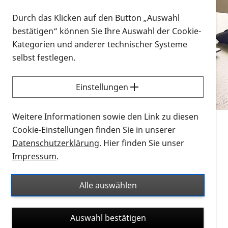
Vorlesen
Durch das Klicken auf den Button „Auswahl
bestätigen“ können Sie Ihre Auswahl der Cookie-
Alle Infomaterialien in verschiedenen
Kategorien und anderer technischer Systeme
Formaten an einem Ort
selbst festlegen.
Sie möchten wissen, wie Sie nach Infonmaterial
suchen und dieses bestellen bzw. herunterladen
Einstellungen
können? Schauen Sie sich die
Erklärvideos zum
Thema Infomaterial auf der PRO RETINA-Website
Weitere Informationen sowie den Link zu diesen
für blinde und sehbehinderte Menschen an.
Cookie-Einstellungen finden Sie in unserer
Datenschutzerklärung
. Hier finden Sie unser
Auf dieser Seite finden Sie sämtliches Infomaterial
Impressum
.
der PRO RETINA in all seinen Formaten an einem
Ort. Nutzen Sie den Formatfilter, um ausschließlich
Alle auswählen
nach Flyern und Broschüren, Audios oder Videos zu
suchen. Die meisten Flyer und Broschüren werden in
Auswahl bestätigen
verschiedenen Formaten angeboten: zur