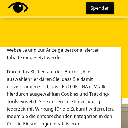
Cookie-Einstellungen
Spenden
Diese Webseite setzt verschiedene Cookies und
Tracking-Tools ein. Dies beinhaltet Cookies und
Tracking-Tools, die für den Betrieb der Webseite
technisch notwendig sind, die zu statistischen
Zwecken sowie zur besseren Bedienbarkeit der
Webseite und zur Anzeige personalisierter
Inhalte eingesetzt werden.
Durch das Klicken auf den Button „Alle
auswählen“ erklären Sie, dass Sie damit
einverstanden sind, dass PRO RETINA e. V. alle
hierdurch ausgewählten Cookies und Tracking-
Tools einsetzt. Sie können Ihre Einwilligung
jederzeit mit Wirkung für die Zukunft widerrufen,
Infomaterial
indem Sie die entsprechenden Kategorien in den
Infomaterial
Cookie-Einstellungen deaktivieren.