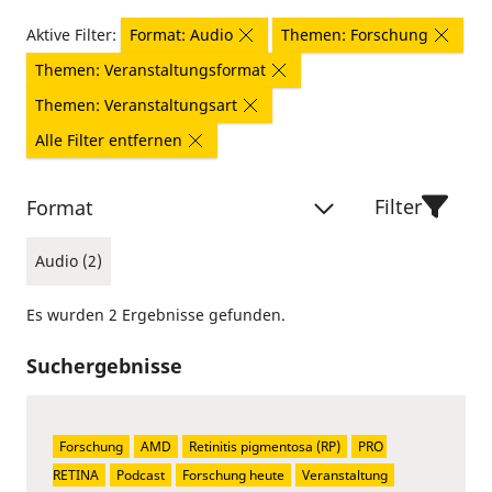
Aktive Filter:
Format: Audio
Themen: Forschung
Themen: Veranstaltungsformat
Themen: Veranstaltungsart
Alle Filter entfernen
Filter
Format
Audio (2)
Es wurden 2 Ergebnisse gefunden.
Suchergebnisse
Forschung
AMD
Retinitis pigmentosa (RP)
PRO 
RETINA
Podcast
Forschung heute
Veranstaltung