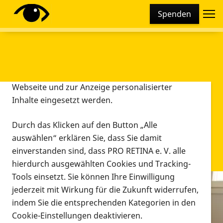
Cookie-Einstellungen
Spenden
Diese Webseite setzt verschiedene Cookies und
Tracking-Tools ein. Dies beinhaltet Cookies und
Tracking-Tools, die für den Betrieb der Webseite
technisch notwendig sind, die zu statistischen
Zwecken sowie zur besseren Bedienbarkeit der
Webseite und zur Anzeige personalisierter
Inhalte eingesetzt werden.
Durch das Klicken auf den Button „Alle
auswählen“ erklären Sie, dass Sie damit
einverstanden sind, dass PRO RETINA e. V. alle
hierdurch ausgewählten Cookies und Tracking-
Tools einsetzt. Sie können Ihre Einwilligung
jederzeit mit Wirkung für die Zukunft widerrufen,
Infomaterial
indem Sie die entsprechenden Kategorien in den
Infomaterial
Cookie-Einstellungen deaktivieren.