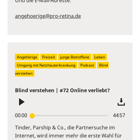
Und die E-Mail-Adresse:
angehoerige@pro-retina.de
Angehörige
Freizeit
junge Betroffene
Leben
Umgang mit Netzhauterkrankung
Podcast
Blind 
verstehen
Blind verstehen | #72 Online verliebt?
00:00
44:57
Tinder, Parship & Co., die Partnersuche im
Internet, wird immer mehr die erste Wahl für