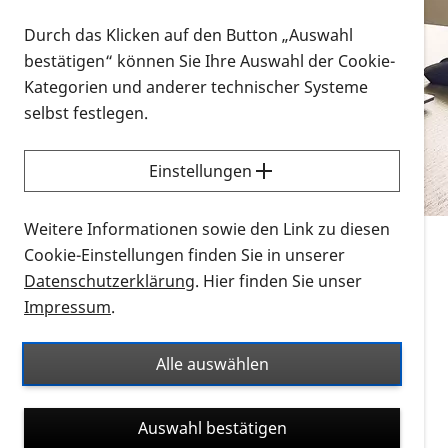
Vorlesen
Durch das Klicken auf den Button „Auswahl
bestätigen“ können Sie Ihre Auswahl der Cookie-
Alle Infomaterialien in verschiedenen
Kategorien und anderer technischer Systeme
Formaten an einem Ort
selbst festlegen.
Sie möchten wissen, wie Sie nach Infonmaterial
suchen und dieses bestellen bzw. herunterladen
Einstellungen
können? Schauen Sie sich die
Erklärvideos zum
Thema Infomaterial auf der PRO RETINA-Website
Weitere Informationen sowie den Link zu diesen
für blinde und sehbehinderte Menschen an.
Cookie-Einstellungen finden Sie in unserer
Datenschutzerklärung
. Hier finden Sie unser
Auf dieser Seite finden Sie sämtliches Infomaterial
Impressum
.
der PRO RETINA in all seinen Formaten an einem
Ort. Nutzen Sie den Formatfilter, um ausschließlich
Alle auswählen
nach Flyern und Broschüren, Audios oder Videos zu
suchen. Die meisten Flyer und Broschüren werden in
Auswahl bestätigen
verschiedenen Formaten angeboten: zur