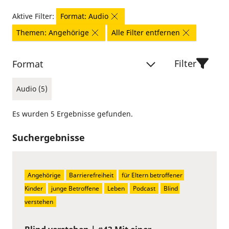
Aktive Filter:
Format: Audio
Themen: Angehörige
Alle Filter entfernen
Filter
Format
Audio (5)
Es wurden 5 Ergebnisse gefunden.
Suchergebnisse
Angehörige
Barrierefreiheit
für Eltern betroffener 
Kinder
junge Betroffene
Leben
Podcast
Blind 
verstehen