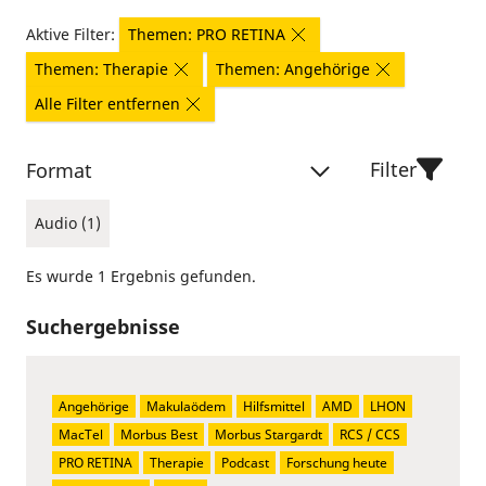
Aktive Filter:
Themen: PRO RETINA
Themen: Therapie
Themen: Angehörige
Alle Filter entfernen
Filter
Format
Audio (1)
Es wurde 1 Ergebnis gefunden.
Suchergebnisse
Angehörige
Makulaödem
Hilfsmittel
AMD
LHON
MacTel
Morbus Best
Morbus Stargardt
RCS / CCS
PRO RETINA
Therapie
Podcast
Forschung heute