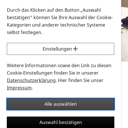
Vorlesen
Durch das Klicken auf den Button „Auswahl
bestätigen“ können Sie Ihre Auswahl der Cookie-
Alle Infomaterialien in verschiedenen
Kategorien und anderer technischer Systeme
Formaten an einem Ort
selbst festlegen.
Sie möchten wissen, wie Sie nach Infonmaterial
suchen und dieses bestellen bzw. herunterladen
Einstellungen
können? Schauen Sie sich die
Erklärvideos zum
Thema Infomaterial auf der PRO RETINA-Website
Weitere Informationen sowie den Link zu diesen
für blinde und sehbehinderte Menschen an.
Cookie-Einstellungen finden Sie in unserer
Datenschutzerklärung
. Hier finden Sie unser
Auf dieser Seite finden Sie sämtliches Infomaterial
Impressum
.
der PRO RETINA in all seinen Formaten an einem
Ort. Nutzen Sie den Formatfilter, um ausschließlich
Alle auswählen
nach Flyern und Broschüren, Audios oder Videos zu
suchen. Die meisten Flyer und Broschüren werden in
Auswahl bestätigen
verschiedenen Formaten angeboten: zur