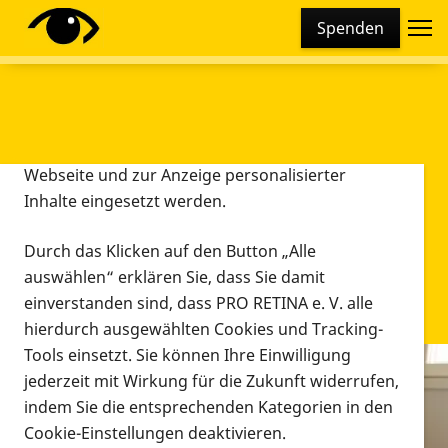
Cookie-Einstellungen
Spenden
Diese Webseite setzt verschiedene Cookies und
Tracking-Tools ein. Dies beinhaltet Cookies und
Tracking-Tools, die für den Betrieb der Webseite
technisch notwendig sind, die zu statistischen
Zwecken sowie zur besseren Bedienbarkeit der
Webseite und zur Anzeige personalisierter
Inhalte eingesetzt werden.
Durch das Klicken auf den Button „Alle
auswählen“ erklären Sie, dass Sie damit
einverstanden sind, dass PRO RETINA e. V. alle
hierdurch ausgewählten Cookies und Tracking-
Tools einsetzt. Sie können Ihre Einwilligung
jederzeit mit Wirkung für die Zukunft widerrufen,
Infomaterial
indem Sie die entsprechenden Kategorien in den
Infomaterial
Cookie-Einstellungen deaktivieren.