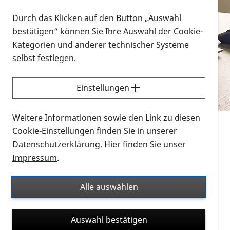
Vorlesen
Durch das Klicken auf den Button „Auswahl
bestätigen“ können Sie Ihre Auswahl der Cookie-
Alle Infomaterialien in verschiedenen
Kategorien und anderer technischer Systeme
Formaten an einem Ort
selbst festlegen.
Sie möchten wissen, wie Sie nach Infonmaterial
suchen und dieses bestellen bzw. herunterladen
Einstellungen
können? Schauen Sie sich die
Erklärvideos zum
Thema Infomaterial auf der PRO RETINA-Website
Weitere Informationen sowie den Link zu diesen
für blinde und sehbehinderte Menschen an.
Cookie-Einstellungen finden Sie in unserer
Datenschutzerklärung
. Hier finden Sie unser
Auf dieser Seite finden Sie sämtliches Infomaterial
Impressum
.
der PRO RETINA in all seinen Formaten an einem
Ort. Nutzen Sie den Formatfilter, um ausschließlich
Alle auswählen
nach Flyern und Broschüren, Audios oder Videos zu
suchen. Die meisten Flyer und Broschüren werden in
Auswahl bestätigen
verschiedenen Formaten angeboten: zur