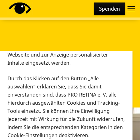
Cookie-Einstellungen
Spenden
Diese Webseite setzt verschiedene Cookies und
Tracking-Tools ein. Dies beinhaltet Cookies und
Tracking-Tools, die für den Betrieb der Webseite
technisch notwendig sind, die zu statistischen
Zwecken sowie zur besseren Bedienbarkeit der
Webseite und zur Anzeige personalisierter
Inhalte eingesetzt werden.
Durch das Klicken auf den Button „Alle
auswählen“ erklären Sie, dass Sie damit
einverstanden sind, dass PRO RETINA e. V. alle
hierdurch ausgewählten Cookies und Tracking-
Tools einsetzt. Sie können Ihre Einwilligung
jederzeit mit Wirkung für die Zukunft widerrufen,
Infomaterial
indem Sie die entsprechenden Kategorien in den
Infomaterial
Cookie-Einstellungen deaktivieren.