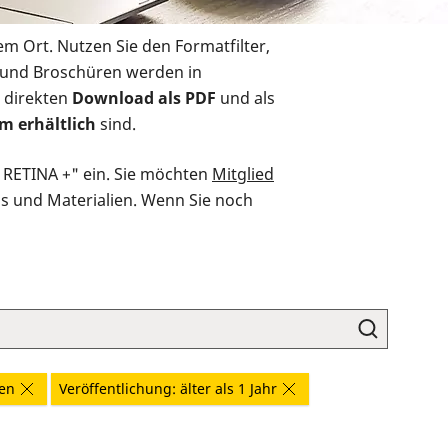
em Ort. Nutzen Sie den Formatfilter,
r und Broschüren werden in
 direkten
Download als PDF
und als
m erhältlich
sind.
O RETINA +" ein. Sie möchten
Mitglied
ds und Materialien. Wenn Sie noch
en
Veröffentlichung: älter als 1 Jahr