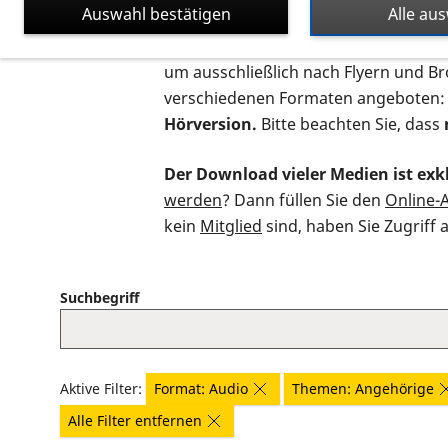
Auswahl bestätigen
Alle au
Auf dieser Seite finden Sie sämtliche
um ausschließlich nach Flyern und B
verschiedenen Formaten angeboten:
Hörversion.
Bitte beachten Sie, dass
Der Download vieler Medien ist exkl
werden
? Dann füllen Sie den
Online-
kein
Mitglied
sind, haben Sie Zugriff 
Suchbegriff
Aktive Filter:
Format: Audio
Themen: Angehörige
Alle Filter entfernen