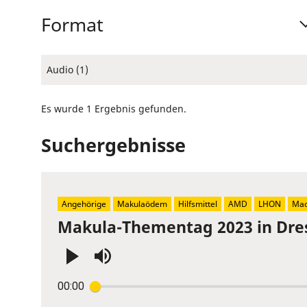
Format
Audio (1)
Es wurde 1 Ergebnis gefunden.
Suchergebnisse
Angehörige
Makulaödem
Hilfsmittel
AMD
LHON
Mac
Makula-Thementag 2023 in Dre
Press
00:00
Enter