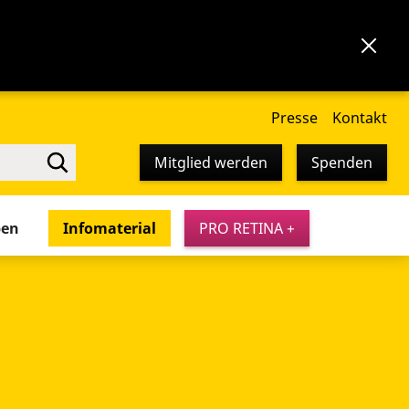
Presse
Kontakt
Mitglied werden
Spenden
pen
Infomaterial
PRO RETINA +