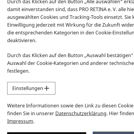
Durch das Klicken auf den Button „Alle auswählen“ erklä
damit einverstanden sind, dass PRO RETINA e. V. alle hi
ausgewählten Cookies und Tracking-Tools einsetzt. Sie
Einwilligung jederzeit mit Wirkung für die Zukunft wide
die entsprechenden Kategorien in den Cookie-Einstellu
deaktivieren.
Durch das Klicken auf den Button „Auswahl bestätigen“
Infomaterial
Auswahl der Cookie-Kategorien und anderer technische
Infomaterial
festlegen.
Einstellungen
Vorlesen
Weitere Informationen sowie den Link zu diesen Cookie
Alle Infomaterialien
finden Sie in unserer
Datenschutzerklärung
. Hier finde
Impressum
.
Sie möchten wissen, wie Sie nach Inf
Erklärvideos zum Thema Infomateri