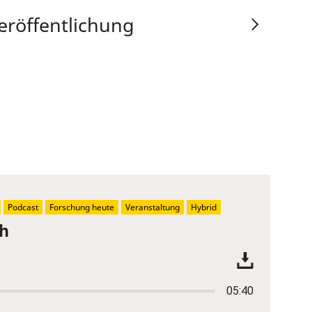
eröffentlichung
Podcast
Forschung heute
Veranstaltung
Hybrid
ch
05:40