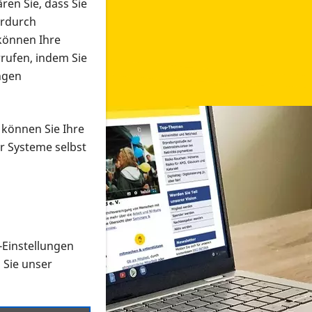
ren Sie, dass Sie
erdurch
 können Ihre
rrufen, indem Sie
ngen
 können Sie Ihre
r Systeme selbst
-Einstellungen
 in verschiedenen Formaten an e
n Sie unser
onmaterial suchen und dieses bestellen bzw. herunterladen
al auf der PRO RETINA-Website für blinde und sehbehi