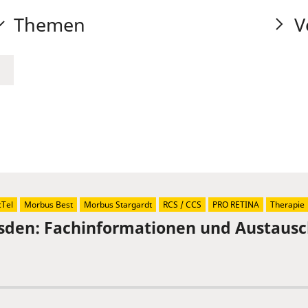
Themen
V
Tel
Morbus Best
Morbus Stargardt
RCS / CCS
PRO RETINA
Therapie
sden: Fachinformationen und Austaus