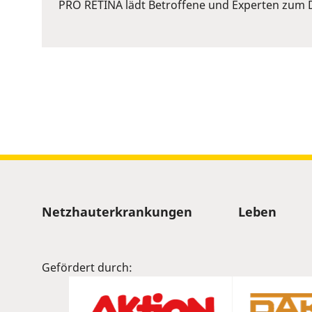
or
PRO RETINA lädt Betroffene und Experten zum D
Space
to
show
volume
slider.
Sitemap
Netzhauterkrankungen
Leben
Gefördert durch: