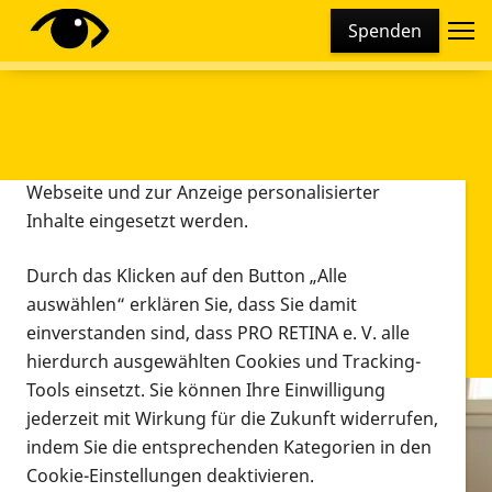
Cookie-Einstellungen
Spenden
Diese Webseite setzt verschiedene Cookies und
Tracking-Tools ein. Dies beinhaltet Cookies und
Tracking-Tools, die für den Betrieb der Webseite
technisch notwendig sind, die zu statistischen
Zwecken sowie zur besseren Bedienbarkeit der
Webseite und zur Anzeige personalisierter
Inhalte eingesetzt werden.
Durch das Klicken auf den Button „Alle
auswählen“ erklären Sie, dass Sie damit
einverstanden sind, dass PRO RETINA e. V. alle
hierdurch ausgewählten Cookies und Tracking-
Tools einsetzt. Sie können Ihre Einwilligung
jederzeit mit Wirkung für die Zukunft widerrufen,
Infomaterial
indem Sie die entsprechenden Kategorien in den
Infomaterial
Cookie-Einstellungen deaktivieren.