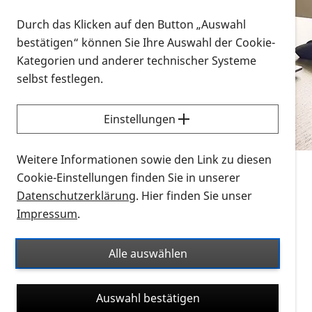
Vorlesen
Durch das Klicken auf den Button „Auswahl
bestätigen“ können Sie Ihre Auswahl der Cookie-
Alle Infomaterialien in verschiedenen
Kategorien und anderer technischer Systeme
Formaten an einem Ort
selbst festlegen.
Sie möchten wissen, wie Sie nach Infonmaterial
suchen und dieses bestellen bzw. herunterladen
Einstellungen
können? Schauen Sie sich die
Erklärvideos zum
Thema Infomaterial auf der PRO RETINA-Website
Weitere Informationen sowie den Link zu diesen
für blinde und sehbehinderte Menschen an.
Cookie-Einstellungen finden Sie in unserer
Datenschutzerklärung
. Hier finden Sie unser
Auf dieser Seite finden Sie sämtliches Infomaterial
Impressum
.
der PRO RETINA in all seinen Formaten an einem
Ort. Nutzen Sie den Formatfilter, um ausschließlich
Alle auswählen
nach Flyern und Broschüren, Audios oder Videos zu
suchen. Die meisten Flyer und Broschüren werden in
Auswahl bestätigen
verschiedenen Formaten angeboten: zur