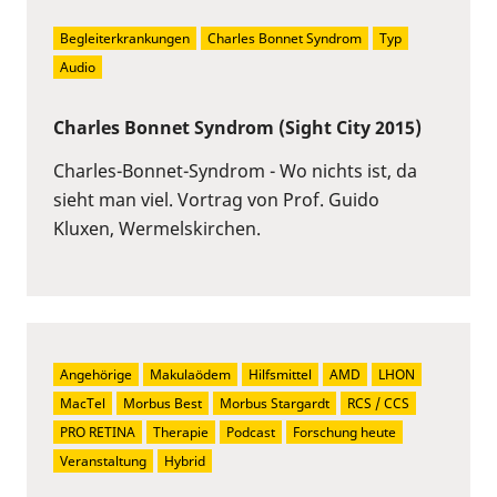
Begleiterkrankungen
Charles Bonnet Syndrom
Typ
Audio
Charles Bonnet Syndrom (Sight City 2015)
Charles-Bonnet-Syndrom - Wo nichts ist, da
sieht man viel. Vortrag von Prof. Guido
Kluxen, Wermelskirchen.
Angehörige
Makulaödem
Hilfsmittel
AMD
LHON
MacTel
Morbus Best
Morbus Stargardt
RCS / CCS
PRO RETINA
Therapie
Podcast
Forschung heute
Veranstaltung
Hybrid