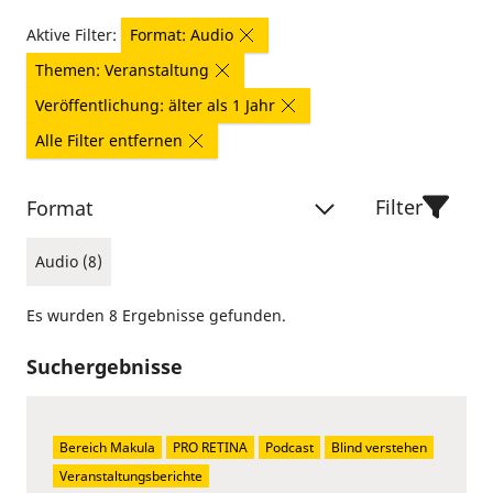
Aktive Filter:
Format: Audio
Themen: Veranstaltung
Veröffentlichung: älter als 1 Jahr
Alle Filter entfernen
Filter
Format
Audio (8)
Es wurden 8 Ergebnisse gefunden.
Suchergebnisse
Bereich Makula
PRO RETINA
Podcast
Blind verstehen
Veranstaltungsberichte