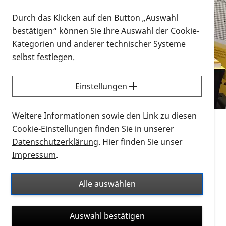
Durch das Klicken auf den Button „Auswahl
bestätigen“ können Sie Ihre Auswahl der Cookie-
Vorlesen
Kategorien und anderer technischer Systeme
Exklusiver Mitgliederinhalt
selbst festlegen.
Noch nicht angemeldet? Dann jetzt Mitglied werden
Einstellungen
und Ihren persönlichen Zugang zu allen PRO
RETINA+ Inhalten sichern!
Weitere Informationen sowie den Link zu diesen
Anmelden
Cookie-Einstellungen finden Sie in unserer
Datenschutzerklärung
. Hier finden Sie unser
Benutzername = E-Mail-Adresse
Impressum
.
Alle auswählen
Passwort
Auswahl bestätigen