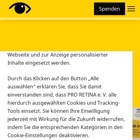
Cookie-Einstellungen
Spenden
Diese Webseite setzt verschiedene Cookies und
Tracking-Tools ein. Dies beinhaltet Cookies und
Tracking-Tools, die für den Betrieb der Webseite
technisch notwendig sind, die zu statistischen
Zwecken sowie zur besseren Bedienbarkeit der
Webseite und zur Anzeige personalisierter
Inhalte eingesetzt werden.
Durch das Klicken auf den Button „Alle
auswählen“ erklären Sie, dass Sie damit
einverstanden sind, dass PRO RETINA e. V. alle
hierdurch ausgewählten Cookies und Tracking-
Tools einsetzt. Sie können Ihre Einwilligung
jederzeit mit Wirkung für die Zukunft widerrufen,
Willkommen im Mitgliederbereich
indem Sie die entsprechenden Kategorien in den
Willkommen im
Cookie-Einstellungen deaktivieren.
Mitgliederbereich