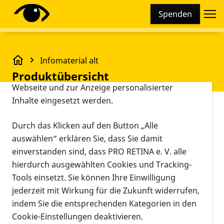
Cookie-Einstellungen
Spenden
Diese Webseite setzt verschiedene Cookies und
Tracking-Tools ein. Dies beinhaltet Cookies und
Tracking-Tools, die für den Betrieb der Webseite
Infomaterial alt
technisch notwendig sind, die zu statistischen
Produktübersicht
Produktübersicht
Zwecken sowie zur besseren Bedienbarkeit der
Webseite und zur Anzeige personalisierter
Inhalte eingesetzt werden.
Vorlesen
Suchbegriff
Durch das Klicken auf den Button „Alle
auswählen“ erklären Sie, dass Sie damit
einverstanden sind, dass PRO RETINA e. V. alle
hierdurch ausgewählten Cookies und Tracking-
Aktive Filter:
Filter: Patientenregister
Tools einsetzt. Sie können Ihre Einwilligung
Veröffentlichung: älter als 1 Jahr
jederzeit mit Wirkung für die Zukunft widerrufen,
Alle Filter entfernen
indem Sie die entsprechenden Kategorien in den
Cookie-Einstellungen deaktivieren.