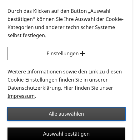
Filter
Durch das Klicken auf den Button „Auswahl
Es wurden 3 Ergebnisse gefunden.
bestätigen“ können Sie Ihre Auswahl der Cookie-
Kategorien und anderer technischer Systeme
Suchergebnisse
selbst festlegen.
Einstellungen
Weitere Informationen sowie den Link zu diesen
Cookie-Einstellungen finden Sie in unserer
Datenschutzerklärung
. Hier finden Sie unser
Impressum
.
Alle auswählen
Genetik
Patientenregister
Broschüre
Genetik und Vererbung
Auswahl bestätigen
Diese Broschüre soll Betroffenen helfen die