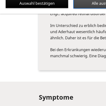
Was ist eine er
Auswahl bestätigen
Alle au
Engl.: acquired retinal disorder
Im Unterschied zu erblich be
und Aderhaut wesentlich häuf
ähnlich. Daher ist es für die 
Bei den Erkrankungen wiederum
manchmal schwierig. Eine Diag
Symptome