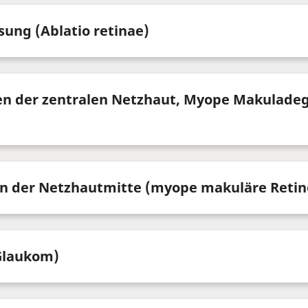
ung (Ablatio retinae)
n der zentralen Netzhaut, Myope Makuladeg
in der Netzhautmitte (myope makuläre Retino
Glaukom)