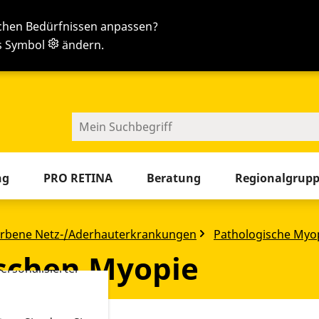
ichen Bedürfnissen anpassen?
as Symbol
ändern.
en
Sie jetzt die Tab-Taste
ng
PRO RETINA
Beratung
Regionalgrup
-Tools ein. Dies
ieb der Webseite
rbene Netz-/Aderhauterkrankungen
Pathologische Myo
 sowie zur
ischen Myopie
ersonalisierter