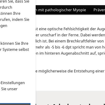
ren Sie, dass Sie
erdurch
hen Myopie
Leben mit pathologischer Myopie
Präve
 können Ihre
rrufen, indem Sie
ngen
Pathologic myopia) ist eine optische Fehlsichtigkeit der Auge
eht gut in der Nähe, aber unscharf in der Ferne. Dabei wer
n nicht ganz einheitlich ist. Bei einem Brechkraftfehler von
 können Sie Ihre
chkraftfehler von mehr als -5 bis -6 dpt spricht man von h
r Systeme selbst
nkheitsveränderungen im hinteren Augenabschnitt auf, spr
 Umwelt-Faktoren, die möglicherweise die Entstehung eine
-Einstellungen
n Sie unser