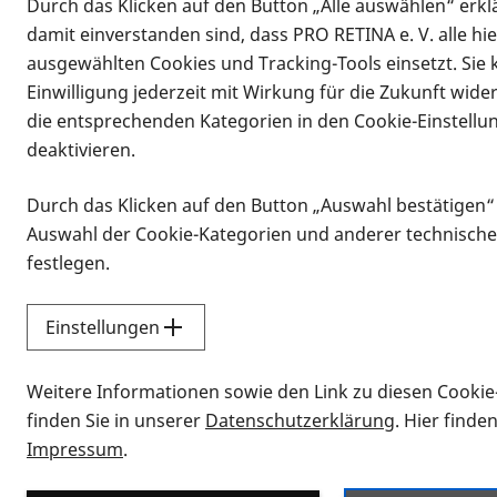
Durch das Klicken auf den Button „Alle auswählen“ erklä
Vorlesen
damit einverstanden sind, dass PRO RETINA e. V. alle hi
Fakten zur pathologisc
ausgewählten Cookies und Tracking-Tools einsetzt. Sie
Einwilligung jederzeit mit Wirkung für die Zukunft wide
die entsprechenden Kategorien in den Cookie-Einstellu
Die
Myopie (Kurzsichtigkeit)
(Engl.:
deaktivieren.
langes Auge. Wer kurzsichtig ist, si
unterschieden, wobei die Klassifikatio
Durch das Klicken auf den Button „Auswahl bestätigen“
spricht man von Myopie. Bei einem Bre
Auswahl der Cookie-Kategorien und anderer technische
Regel bei hoher Myopie, weitere Kra
festlegen.
(PM).
Einstellungen
Es gibt verschiedene genetische und
Weitere Informationen sowie den Link zu diesen Cookie
finden Sie in unserer
Datenschutzerklärung
. Hier finde
Impressum
.