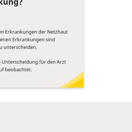
nkung?
en Erkrankungen der Netzhaut
benen Erkrankungen sind
zu unterscheiden.
 Unterscheidung für den Arzt
uf beobachtet.