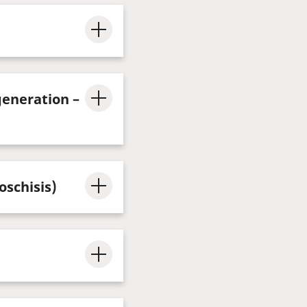
eneration –
schisis)