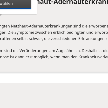
worbene Netzhaut-Aderhauterkra
swählen
s
dingten Netzhaut-Aderhauterkrankungen sind die erworben
iger. Die Symptome zwischen erblich bedingten und erwor
Betroffenen selbst schwer, die verschiedenen Erkrankungen 
 sind die Veränderungen am Auge ähnlich. Deshalb ist die
nose ist dann erst möglich, wenn man den Krankheitsverla