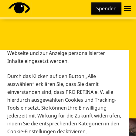
Cookie-Einstellungen
Spenden
Diese Webseite setzt verschiedene Cookies und
Tracking-Tools ein. Dies beinhaltet Cookies und
Tracking-Tools, die für den Betrieb der Webseite
technisch notwendig sind, die zu statistischen
Zwecken sowie zur besseren Bedienbarkeit der
Webseite und zur Anzeige personalisierter
Inhalte eingesetzt werden.
Durch das Klicken auf den Button „Alle
auswählen“ erklären Sie, dass Sie damit
PRO RETINA
einverstanden sind, dass PRO RETINA e. V. alle
hierdurch ausgewählten Cookies und Tracking-
Selbsthilfevereinigung von Menschen mit
Tools einsetzt. Sie können Ihre Einwilligung
Netzhautdegenerationen
jederzeit mit Wirkung für die Zukunft widerrufen,
indem Sie die entsprechenden Kategorien in den
Cookie-Einstellungen deaktivieren.