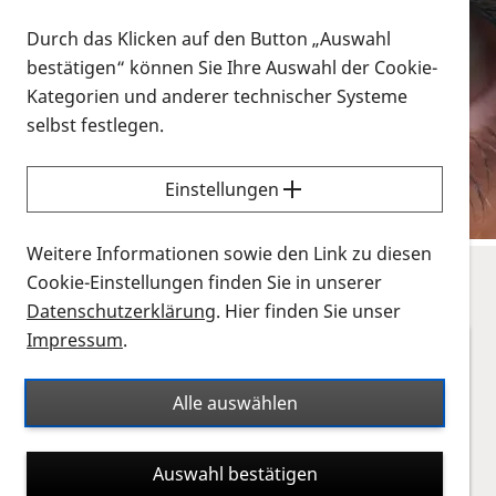
Vorlesen
Durch das Klicken auf den Button „Auswahl
Willkommen bei PRO RETINA
. Sie sind nicht allein!
bestätigen“ können Sie Ihre Auswahl der Cookie-
PRO RETINA ist eine starke Selbsthilfeorganisation,
Kategorien und anderer technischer Systeme
die Sie auffängt und Ihnen hilft, als sehbehinderter
selbst festlegen.
oder blinder Mensch sowie Angehöriger die
Krankheit zu bewältigen und ein selbstbestimmtes
Einstellungen
Leben zu führen.
Mehr erfahren
Weitere Informationen sowie den Link zu diesen
Cookie-Einstellungen finden Sie in unserer
Datenschutzerklärung
. Hier finden Sie unser
Impressum
.
Alle auswählen
Auswahl bestätigen