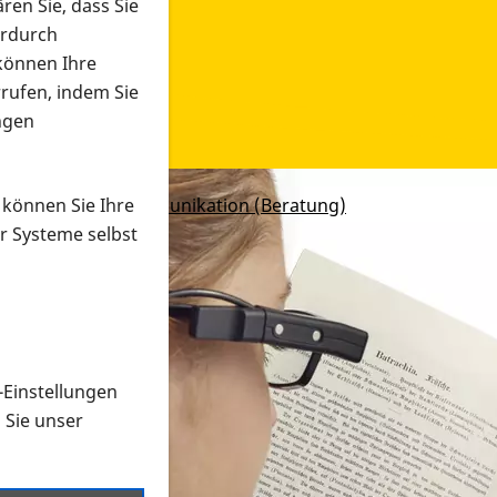
ren Sie, dass Sie
erdurch
 können Ihre
rrufen, indem Sie
ngen
ernetzung und Kommunikation (Beratung)
 können Sie Ihre
r Systeme selbst
-Einstellungen
n Sie unser
ETINA Deutschland e.V. findet an unterschiedlichen Stellen
 Bereich Hilfsmittel sind die Beraterinnen und Brerater d