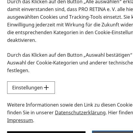
Durch das Klicken auf den Button „Alle auswählen“ erklä
damit einverstanden sind, dass PRO RETINA e. V. alle hi
ausgewählten Cookies und Tracking-Tools einsetzt. Sie
Einwilligung jederzeit mit Wirkung für die Zukunft wide
die entsprechenden Kategorien in den Cookie-Einstellu
deaktivieren.
PRO RETINA
Ressorts & Bereiche
Mitgliederv
Durch das Klicken auf den Button „Auswahl bestätigen“
Bereich Hilfsmittel
Auswahl der Cookie-Kategorien und anderer technische
Bereich Hilfsmittel
festlegen.
Einstellungen
Vorlesen
Weitere Informationen sowie den Link zu diesen Cookie
Wer wir sind
finden Sie in unserer
Datenschutzerklärung
. Hier finde
Impressum
.
Die Hilfsmittelberatung in der PRO R
breiten Spektrum an Themen statt. Im