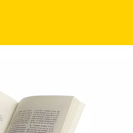
 in der Vereinigung und zu einem
er PRO RETINA zum Thema Hilfsmittel