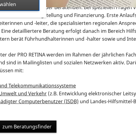
swählen
Aus- und Fortbildung der Beratenden. Bei speziellen Fragen v
 Soziales für Antragstellung und Finanzierung. Erste Anla
leiterinnen und -leiter, die spezialisierten regionalen Ans
ine detailliertere Beratung erfolgt danach im Bereich Hilf
ern berät Führhundhalterinnen und -halter sowie und Inte
rater der PRO RETINA werden im Rahmen der jährlichen Fac
d sind in Mailinglisten und sozialen Netzwerken aktiv. Darü
üssen mit:
 und Telekommunikationssysteme
Umwelt und Verkehr
(z.B. Entwicklung elektronischer Leits
ädigter Computerbenutzer (ISDB)
und Landes-Hilfsmittel-
zum Beratungsfinder