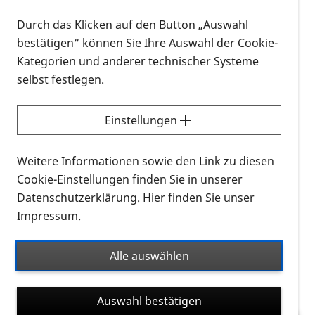
Durch das Klicken auf den Button „Auswahl
Die
Diabetische Retinopathie (DR)
(Engl.: Diabetic
bestätigen“ können Sie Ihre Auswahl der Cookie-
retinopathy)
ist eine Erkrankung der Netzhaut. Sie
Kategorien und anderer technischer Systeme
tritt bei fortgeschrittenem Diabetes auf und führt
selbst festlegen.
zum Verlust der Sehschärfe, zu Schädigungen der
Netzhaut und zu Blutungen in die Netzhaut.
Einstellungen
Die Diabetische Retinopathie betrifft die gesamte
Netzhaut. Eine andere Form der diabetischen
Weitere Informationen sowie den Link zu diesen
Netzhautveränderung ist das
Diabetische
Cookie-Einstellungen finden Sie in unserer
Makulaödem
. Beide Formen können auch
Datenschutzerklärung
. Hier finden Sie unser
gemeinsam auftreten.
Impressum
.
Unbehandelt führt DR zur Erblindung.
Alle auswählen
Auswahl bestätigen