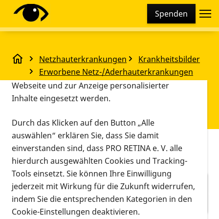
Cookie-Einstellungen
Spenden
Diese Webseite setzt verschiedene Cookies und
Tracking-Tools ein. Dies beinhaltet Cookies und
Tracking-Tools, die für den Betrieb der Webseite
Netzhauterkrankungen
Krankheitsbilder
technisch notwendig sind, die zu statistischen
Erworbene Netz-/Aderhauterkrankungen
Zwecken sowie zur besseren Bedienbarkeit der
Fakten zur Diabetischen Retinopathie
Diabetische Retinopathie (DR)
Webseite und zur Anzeige personalisierter
Fakten zur Diabetischen
Inhalte eingesetzt werden.
Retinopathie
Durch das Klicken auf den Button „Alle
auswählen“ erklären Sie, dass Sie damit
Vorlesen
einverstanden sind, dass PRO RETINA e. V. alle
hierdurch ausgewählten Cookies und Tracking-
Fakten zur Diabetischen Retinopathie
Tools einsetzt. Sie können Ihre Einwilligung
Leben mit Diabetischer Retinopathie
jederzeit mit Wirkung für die Zukunft widerrufen,
indem Sie die entsprechenden Kategorien in den
Unser Angebot
Cookie-Einstellungen deaktivieren.