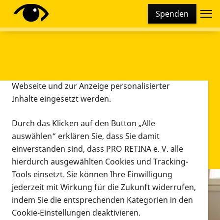
Cookie-Einstellungen
Spenden
Diese Webseite setzt verschiedene Cookies und
Tracking-Tools ein. Dies beinhaltet Cookies und
Tracking-Tools, die für den Betrieb der Webseite
technisch notwendig sind, die zu statistischen
Zwecken sowie zur besseren Bedienbarkeit der
Webseite und zur Anzeige personalisierter
Inhalte eingesetzt werden.
Durch das Klicken auf den Button „Alle
auswählen“ erklären Sie, dass Sie damit
einverstanden sind, dass PRO RETINA e. V. alle
hierdurch ausgewählten Cookies und Tracking-
Tools einsetzt. Sie können Ihre Einwilligung
jederzeit mit Wirkung für die Zukunft widerrufen,
Infomaterial
indem Sie die entsprechenden Kategorien in den
Infomaterial
Cookie-Einstellungen deaktivieren.