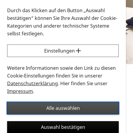
Vorlesen
Durch das Klicken auf den Button „Auswahl
bestätigen“ können Sie Ihre Auswahl der Cookie-
Alle Infomaterialien in verschiedenen
Kategorien und anderer technischer Systeme
Formaten an einem Ort
selbst festlegen.
Sie möchten wissen, wie Sie nach Infonmaterial
suchen und dieses bestellen bzw. herunterladen
Einstellungen
können? Schauen Sie sich die
Erklärvideos zum
Thema Infomaterial auf der PRO RETINA-Website
Weitere Informationen sowie den Link zu diesen
für blinde und sehbehinderte Menschen an.
Cookie-Einstellungen finden Sie in unserer
Datenschutzerklärung
. Hier finden Sie unser
Auf dieser Seite finden Sie sämtliches Infomaterial
Impressum
.
der PRO RETINA in all seinen Formaten an einem
Ort. Nutzen Sie den Formatfilter, um ausschließlich
Alle auswählen
nach Flyern und Broschüren, Audios oder Videos zu
suchen. Die meisten Flyer und Broschüren werden in
Auswahl bestätigen
verschiedenen Formaten angeboten: zur