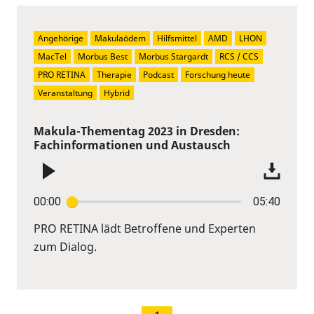
Angehörige
Makulaödem
Hilfsmittel
AMD
LHON
MacTel
Morbus Best
Morbus Stargardt
RCS / CCS
PRO RETINA
Therapie
Podcast
Forschung heute
Veranstaltung
Hybrid
Makula-Thementag 2023 in Dresden:
Fachinformationen und Austausch
00:00
05:40
PRO RETINA lädt Betroffene und Experten
zum Dialog.