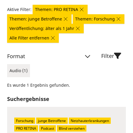
Aktive Filter:
Themen: PRO RETINA
Themen: junge Betroffene
Themen: Forschung
Veröffentlichung: älter als 1 Jahr
Alle Filter entfernen
Filter
Format
Audio (1)
Es wurde 1 Ergebnis gefunden.
Suchergebnisse
Forschung
junge Betroffene
Netzhauterkrankungen
PRO RETINA
Podcast
Blind verstehen