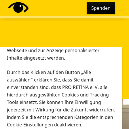
Cookie-Einstellungen
Spenden
Diese Webseite setzt verschiedene Cookies und
Tracking-Tools ein. Dies beinhaltet Cookies und
Tracking-Tools, die für den Betrieb der Webseite
technisch notwendig sind, die zu statistischen
Zwecken sowie zur besseren Bedienbarkeit der
Webseite und zur Anzeige personalisierter
Inhalte eingesetzt werden.
Durch das Klicken auf den Button „Alle
auswählen“ erklären Sie, dass Sie damit
einverstanden sind, dass PRO RETINA e. V. alle
hierdurch ausgewählten Cookies und Tracking-
Tools einsetzt. Sie können Ihre Einwilligung
jederzeit mit Wirkung für die Zukunft widerrufen,
Infomaterial
indem Sie die entsprechenden Kategorien in den
Infomaterial
Cookie-Einstellungen deaktivieren.