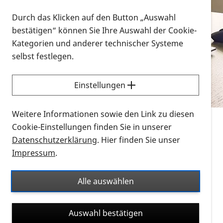
Vorlesen
Durch das Klicken auf den Button „Auswahl
bestätigen“ können Sie Ihre Auswahl der Cookie-
Alle Infomaterialien in verschiedenen
Kategorien und anderer technischer Systeme
Formaten an einem Ort
selbst festlegen.
Sie möchten wissen, wie Sie nach Infonmaterial
suchen und dieses bestellen bzw. herunterladen
Einstellungen
können? Schauen Sie sich die
Erklärvideos zum
Thema Infomaterial auf der PRO RETINA-Website
Weitere Informationen sowie den Link zu diesen
für blinde und sehbehinderte Menschen an.
Cookie-Einstellungen finden Sie in unserer
Datenschutzerklärung
. Hier finden Sie unser
Auf dieser Seite finden Sie sämtliches Infomaterial
Impressum
.
der PRO RETINA in all seinen Formaten an einem
Ort. Nutzen Sie den Formatfilter, um ausschließlich
Alle auswählen
nach Flyern und Broschüren, Audios oder Videos zu
suchen. Die meisten Flyer und Broschüren werden in
Auswahl bestätigen
verschiedenen Formaten angeboten: zur