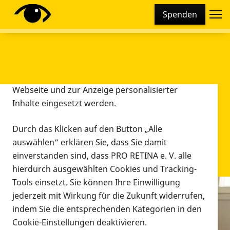
Cookie-Einstellungen
Spenden
Diese Webseite setzt verschiedene Cookies und
Tracking-Tools ein. Dies beinhaltet Cookies und
Tracking-Tools, die für den Betrieb der Webseite
technisch notwendig sind, die zu statistischen
Zwecken sowie zur besseren Bedienbarkeit der
Webseite und zur Anzeige personalisierter
Inhalte eingesetzt werden.
Durch das Klicken auf den Button „Alle
auswählen“ erklären Sie, dass Sie damit
einverstanden sind, dass PRO RETINA e. V. alle
hierdurch ausgewählten Cookies und Tracking-
Tools einsetzt. Sie können Ihre Einwilligung
jederzeit mit Wirkung für die Zukunft widerrufen,
Infomaterial
indem Sie die entsprechenden Kategorien in den
Infomaterial
Cookie-Einstellungen deaktivieren.