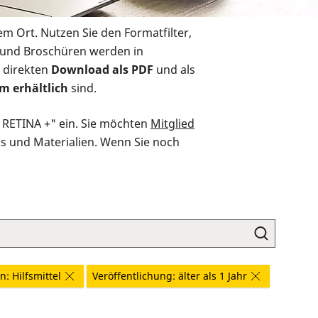
em Ort. Nutzen Sie den Formatfilter,
r und Broschüren werden in
 direkten
Download als PDF
und als
m erhältlich
sind.
O RETINA +" ein. Sie möchten
Mitglied
ds und Materialien. Wenn Sie noch
: Hilfsmittel
Veröffentlichung: älter als 1 Jahr