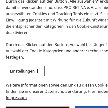
Durch das Klicken auf den Button „Alle auswählen“ erklä
damit einverstanden sind, dass PRO RETINA e. V. alle hi
ausgewählten Cookies und Tracking-Tools einsetzt. Sie
Einwilligung jederzeit mit Wirkung für die Zukunft wide
die entsprechenden Kategorien in den Cookie-Einstellu
deaktivieren.
Durch das Klicken auf den Button „Auswahl bestätigen“
Infomaterial
Auswahl der Cookie-Kategorien und anderer technische
Infomaterial
festlegen.
Einstellungen
Vorlesen
Weitere Informationen sowie den Link zu diesen Cookie
Alle Infomaterialien
finden Sie in unserer
Datenschutzerklärung
. Hier finde
Impressum
.
Sie möchten wissen, wie Sie nach Inf
Erklärvideos zum Thema Infomateri