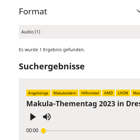
Format
Audio (1)
Es wurde 1 Ergebnis gefunden.
Suchergebnisse
Angehörige
Makulaödem
Hilfsmittel
AMD
LHON
Mac
Makula-Thementag 2023 in Dre
Press
00:00
Enter