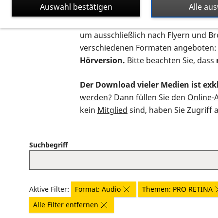
Auswahl bestätigen
Alle au
Auf dieser Seite finden Sie sämtliche
um ausschließlich nach Flyern und B
verschiedenen Formaten angeboten:
Hörversion.
Bitte beachten Sie, dass
Der Download vieler Medien ist exkl
werden
? Dann füllen Sie den
Online-
kein
Mitglied
sind, haben Sie Zugriff 
Suchbegriff
Aktive Filter:
Format: Audio
Themen: PRO RETINA
Alle Filter entfernen