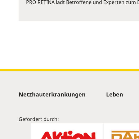
or
PRO RETINA lädt Betroffene und Experten zum D
Space
to
show
volume
slider.
Sitemap
Netzhauterkrankungen
Leben
Gefördert durch: