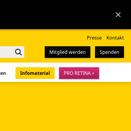
Presse
Kontakt
Mitglied werden
Spenden
pen
Infomaterial
PRO RETINA +