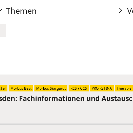
Themen
V
Tel
Morbus Best
Morbus Stargardt
RCS / CCS
PRO RETINA
Therapie
sden: Fachinformationen und Austaus