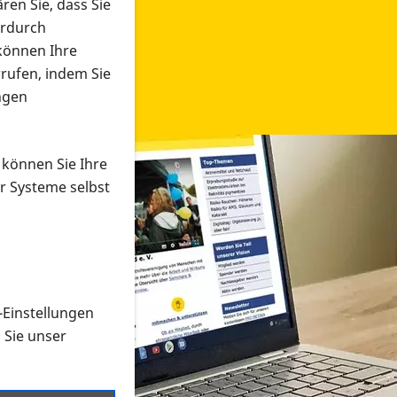
ren Sie, dass Sie
erdurch
 können Ihre
rrufen, indem Sie
ngen
 können Sie Ihre
r Systeme selbst
-Einstellungen
 in verschiedenen Formaten an e
n Sie unser
onmaterial suchen und dieses bestellen bzw. herunterladen
al auf der PRO RETINA-Website für blinde und sehbehi