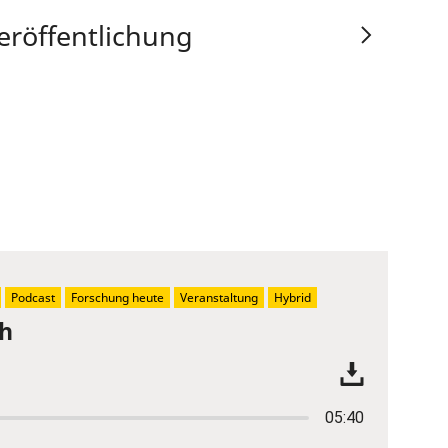
eröffentlichung
Podcast
Forschung heute
Veranstaltung
Hybrid
ch
05:40