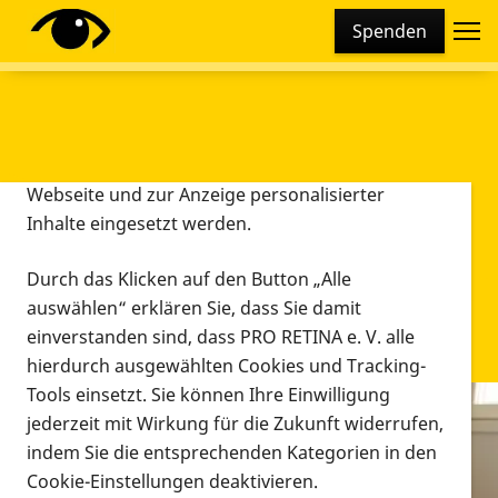
Cookie-Einstellungen
Spenden
Diese Webseite setzt verschiedene Cookies und
Tracking-Tools ein. Dies beinhaltet Cookies und
Tracking-Tools, die für den Betrieb der Webseite
technisch notwendig sind, die zu statistischen
Zwecken sowie zur besseren Bedienbarkeit der
Webseite und zur Anzeige personalisierter
Inhalte eingesetzt werden.
Durch das Klicken auf den Button „Alle
auswählen“ erklären Sie, dass Sie damit
einverstanden sind, dass PRO RETINA e. V. alle
hierdurch ausgewählten Cookies und Tracking-
Tools einsetzt. Sie können Ihre Einwilligung
jederzeit mit Wirkung für die Zukunft widerrufen,
Infomaterial
indem Sie die entsprechenden Kategorien in den
Infomaterial
Cookie-Einstellungen deaktivieren.