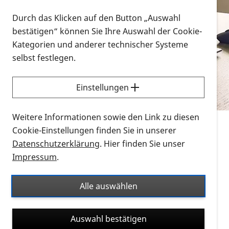
Vorlesen
Durch das Klicken auf den Button „Auswahl
bestätigen“ können Sie Ihre Auswahl der Cookie-
Alle Infomaterialien in verschiedenen
Kategorien und anderer technischer Systeme
Formaten an einem Ort
selbst festlegen.
Sie möchten wissen, wie Sie nach Infonmaterial
suchen und dieses bestellen bzw. herunterladen
Einstellungen
können? Schauen Sie sich die
Erklärvideos zum
Thema Infomaterial auf der PRO RETINA-Website
Weitere Informationen sowie den Link zu diesen
für blinde und sehbehinderte Menschen an.
Cookie-Einstellungen finden Sie in unserer
Datenschutzerklärung
. Hier finden Sie unser
Auf dieser Seite finden Sie sämtliches Infomaterial
Impressum
.
der PRO RETINA in all seinen Formaten an einem
Ort. Nutzen Sie den Formatfilter, um ausschließlich
Alle auswählen
nach Flyern und Broschüren, Audios oder Videos zu
suchen. Die meisten Flyer und Broschüren werden in
Auswahl bestätigen
verschiedenen Formaten angeboten: zur