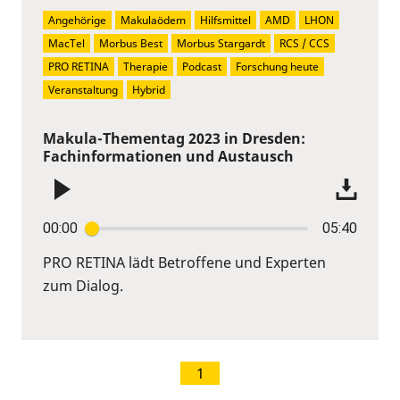
Angehörige
Makulaödem
Hilfsmittel
AMD
LHON
MacTel
Morbus Best
Morbus Stargardt
RCS / CCS
PRO RETINA
Therapie
Podcast
Forschung heute
Veranstaltung
Hybrid
Makula-Thementag 2023 in Dresden:
Fachinformationen und Austausch
00:00
05:40
PRO RETINA lädt Betroffene und Experten
zum Dialog.
1