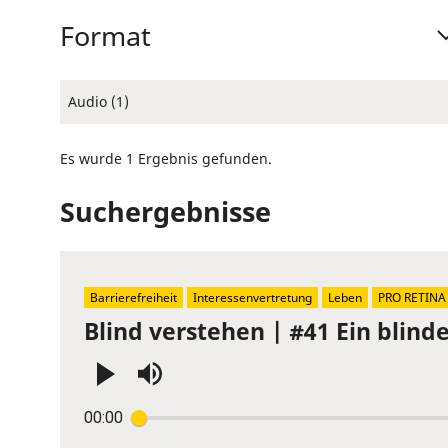
Format
Audio (1)
Es wurde 1 Ergebnis gefunden.
Suchergebnisse
Barrierefreiheit
Interessenvertretung
Leben
PRO RETINA
Blind verstehen | #41 Ein blin
Press
00:00
Enter