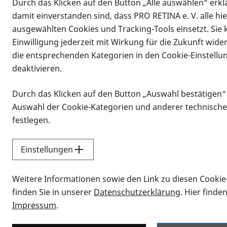
Durch das Klicken auf den Button „Alle auswählen“ erklä
damit einverstanden sind, dass PRO RETINA e. V. alle hi
ausgewählten Cookies und Tracking-Tools einsetzt. Sie
Einwilligung jederzeit mit Wirkung für die Zukunft wide
die entsprechenden Kategorien in den Cookie-Einstellu
deaktivieren.
Durch das Klicken auf den Button „Auswahl bestätigen“
Infomaterial
Auswahl der Cookie-Kategorien und anderer technische
Infomaterial
festlegen.
Einstellungen
Vorlesen
Weitere Informationen sowie den Link zu diesen Cookie
Alle Infomaterialien
finden Sie in unserer
Datenschutzerklärung
. Hier finde
Impressum
.
Sie möchten wissen, wie Sie nach Inf
Erklärvideos zum Thema Infomateri