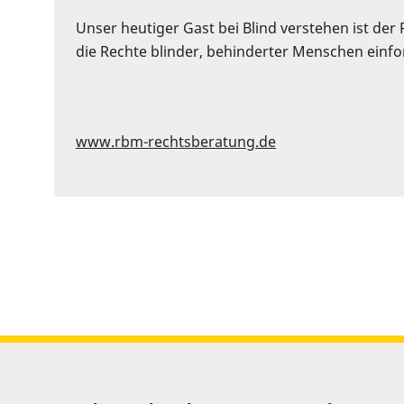
or
Space
Unser heutiger Gast bei Blind verstehen ist der
to
die Rechte blinder, behinderter Menschen einford
show
volume
slider.
www.rbm-rechtsberatung.de