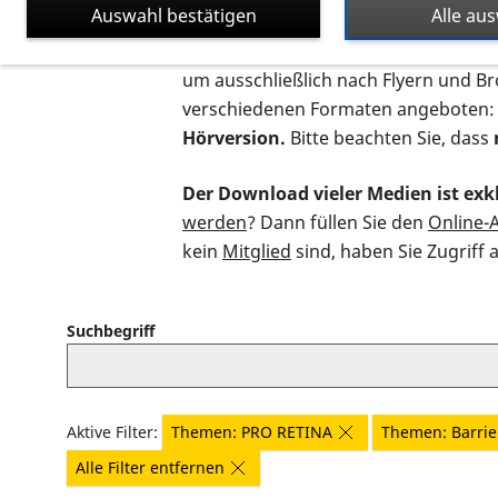
Auswahl bestätigen
Alle au
Auf dieser Seite finden Sie sämtliche
um ausschließlich nach Flyern und B
verschiedenen Formaten angeboten:
Hörversion.
Bitte beachten Sie, dass
Der Download vieler Medien ist exkl
werden
? Dann füllen Sie den
Online-
kein
Mitglied
sind, haben Sie Zugriff 
Suchbegriff
Aktive Filter:
Themen: PRO RETINA
Themen: Barrier
Alle Filter entfernen