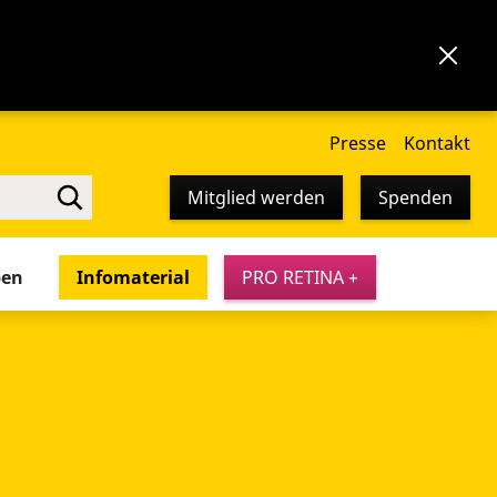
Presse
Kontakt
Mitglied werden
Spenden
pen
Infomaterial
PRO RETINA +