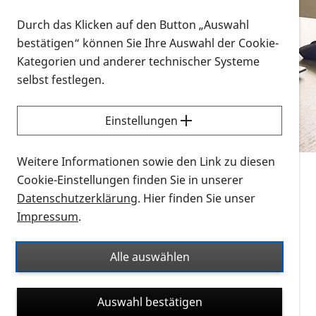
Vorlesen
Durch das Klicken auf den Button „Auswahl
bestätigen“ können Sie Ihre Auswahl der Cookie-
Alle Infomaterialien in verschiedenen
Kategorien und anderer technischer Systeme
Formaten an einem Ort
selbst festlegen.
Sie möchten wissen, wie Sie nach Infonmaterial
suchen und dieses bestellen bzw. herunterladen
Einstellungen
können? Schauen Sie sich die
Erklärvideos zum
Thema Infomaterial auf der PRO RETINA-Website
Weitere Informationen sowie den Link zu diesen
für blinde und sehbehinderte Menschen an.
Cookie-Einstellungen finden Sie in unserer
Datenschutzerklärung
. Hier finden Sie unser
Auf dieser Seite finden Sie sämtliches Infomaterial
Impressum
.
der PRO RETINA in all seinen Formaten an einem
Ort. Nutzen Sie den Formatfilter, um ausschließlich
Alle auswählen
nach Flyern und Broschüren, Audios oder Videos zu
suchen. Die meisten Flyer und Broschüren werden in
Auswahl bestätigen
verschiedenen Formaten angeboten: zur