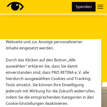
Cookie-Einstellungen
Spenden
Diese Webseite setzt verschiedene Cookies und
Tracking-Tools ein. Dies beinhaltet Cookies und
Tracking-Tools, die für den Betrieb der Webseite
technisch notwendig sind, die zu statistischen
Zwecken sowie zur besseren Bedienbarkeit der
Webseite und zur Anzeige personalisierter
Inhalte eingesetzt werden.
Durch das Klicken auf den Button „Alle
auswählen“ erklären Sie, dass Sie damit
einverstanden sind, dass PRO RETINA e. V. alle
hierdurch ausgewählten Cookies und Tracking-
Tools einsetzt. Sie können Ihre Einwilligung
jederzeit mit Wirkung für die Zukunft widerrufen,
Infomaterial
indem Sie die entsprechenden Kategorien in den
Infomaterial
Cookie-Einstellungen deaktivieren.