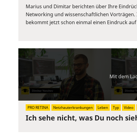
or
Marius und Dimitar berichten über Ihre Eindrü
Space
Networking und wissenschaftlichen Vorträgen. 
to
bekommt jetzt schon einmal einen Eindruck auf
show
volume
slider.
Mit dem Lad
PRO RETINA
Netzhauterkrankungen
Leben
Typ
Video
Ich sehe nicht, was Du noch sie