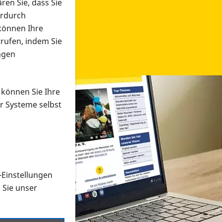
ren Sie, dass Sie
erdurch
 können Ihre
rrufen, indem Sie
ngen
 können Sie Ihre
r Systeme selbst
-Einstellungen
 in verschiedenen Formaten an e
n Sie unser
onmaterial suchen und dieses bestellen bzw. herunterladen
al auf der PRO RETINA-Website für blinde und sehbehi