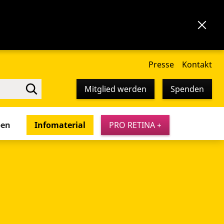
Presse
Kontakt
Mitglied werden
Spenden
pen
Infomaterial
PRO RETINA +