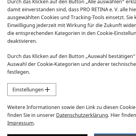
Durch das Klicken auf den Button „Alle auswählen“ erklä
damit einverstanden sind, dass PRO RETINA e. V. alle hi
ausgewählten Cookies und Tracking-Tools einsetzt. Sie
Einwilligung jederzeit mit Wirkung für die Zukunft wide
die entsprechenden Kategorien in den Cookie-Einstellu
deaktivieren.
Durch das Klicken auf den Button „Auswahl bestätigen“
Infomaterial
Auswahl der Cookie-Kategorien und anderer technische
Infomaterial
festlegen.
Einstellungen
Vorlesen
Weitere Informationen sowie den Link zu diesen Cookie
Alle Infomaterialien
finden Sie in unserer
Datenschutzerklärung
. Hier finde
Impressum
.
Sie möchten wissen, wie Sie nach Inf
Erklärvideos zum Thema Infomateri