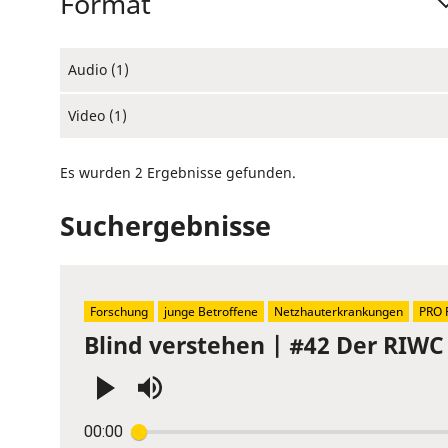
Format
Audio (1)
Video (1)
Es wurden 2 Ergebnisse gefunden.
Suchergebnisse
Forschung
junge Betroffene
Netzhauterkrankungen
PRO 
Blind verstehen | #42 Der RIWC 
Press
00:00
Enter