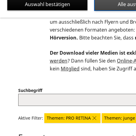
Auswahl bestätigen
Alle au
Auf dieser Seite finden Sie sämtliche
um ausschließlich nach Flyern und B
verschiedenen Formaten angeboten:
Hörversion.
Bitte beachten Sie, dass
Der Download vieler Medien ist exkl
werden
? Dann füllen Sie den
Online-
kein
Mitglied
sind, haben Sie Zugriff 
Suchbegriff
Aktive Filter:
Themen: PRO RETINA
Themen: junge 