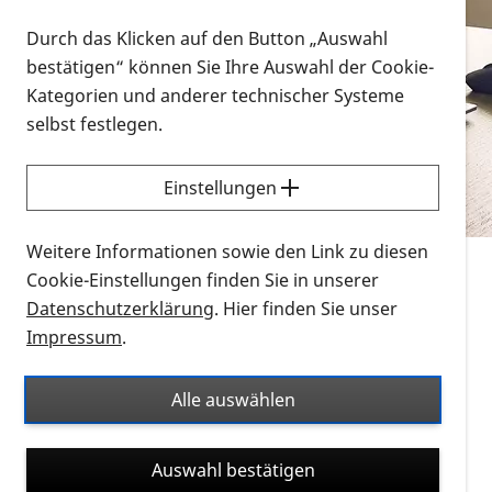
Vorlesen
Durch das Klicken auf den Button „Auswahl
bestätigen“ können Sie Ihre Auswahl der Cookie-
Alle Infomaterialien in verschiedenen
Kategorien und anderer technischer Systeme
Formaten an einem Ort
selbst festlegen.
Sie möchten wissen, wie Sie nach Infonmaterial
suchen und dieses bestellen bzw. herunterladen
Einstellungen
können? Schauen Sie sich die
Erklärvideos zum
Thema Infomaterial auf der PRO RETINA-Website
Weitere Informationen sowie den Link zu diesen
für blinde und sehbehinderte Menschen an.
Cookie-Einstellungen finden Sie in unserer
Datenschutzerklärung
. Hier finden Sie unser
Auf dieser Seite finden Sie sämtliches Infomaterial
Impressum
.
der PRO RETINA in all seinen Formaten an einem
Ort. Nutzen Sie den Formatfilter, um ausschließlich
Alle auswählen
nach Flyern und Broschüren, Audios oder Videos zu
suchen. Die meisten Flyer und Broschüren werden in
Auswahl bestätigen
verschiedenen Formaten angeboten: zur