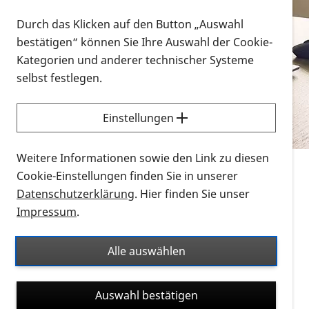
Vorlesen
Durch das Klicken auf den Button „Auswahl
bestätigen“ können Sie Ihre Auswahl der Cookie-
Alle Infomaterialien in verschiedenen
Kategorien und anderer technischer Systeme
Formaten an einem Ort
selbst festlegen.
Sie möchten wissen, wie Sie nach Infonmaterial
suchen und dieses bestellen bzw. herunterladen
Einstellungen
können? Schauen Sie sich die
Erklärvideos zum
Thema Infomaterial auf der PRO RETINA-Website
Weitere Informationen sowie den Link zu diesen
für blinde und sehbehinderte Menschen an.
Cookie-Einstellungen finden Sie in unserer
Datenschutzerklärung
. Hier finden Sie unser
Auf dieser Seite finden Sie sämtliches Infomaterial
Impressum
.
der PRO RETINA in all seinen Formaten an einem
Ort. Nutzen Sie den Formatfilter, um ausschließlich
Alle auswählen
nach Flyern und Broschüren, Audios oder Videos zu
suchen. Die meisten Flyer und Broschüren werden in
Auswahl bestätigen
verschiedenen Formaten angeboten: zur