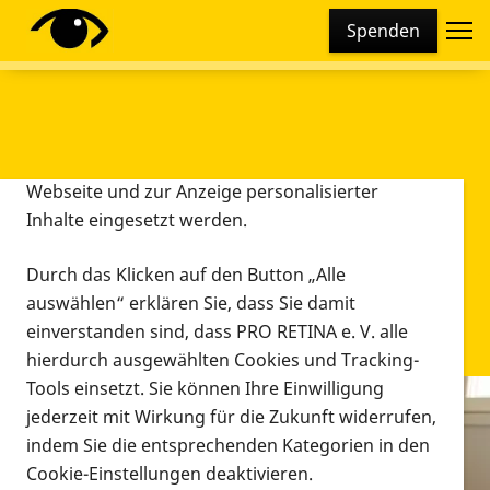
Cookie-Einstellungen
Spenden
Diese Webseite setzt verschiedene Cookies und
Tracking-Tools ein. Dies beinhaltet Cookies und
Tracking-Tools, die für den Betrieb der Webseite
technisch notwendig sind, die zu statistischen
Zwecken sowie zur besseren Bedienbarkeit der
Webseite und zur Anzeige personalisierter
Inhalte eingesetzt werden.
Durch das Klicken auf den Button „Alle
auswählen“ erklären Sie, dass Sie damit
einverstanden sind, dass PRO RETINA e. V. alle
hierdurch ausgewählten Cookies und Tracking-
Tools einsetzt. Sie können Ihre Einwilligung
jederzeit mit Wirkung für die Zukunft widerrufen,
Infomaterial
indem Sie die entsprechenden Kategorien in den
Infomaterial
Cookie-Einstellungen deaktivieren.