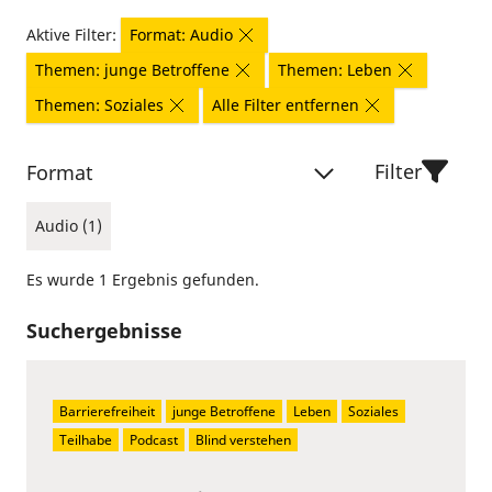
Aktive Filter:
Format: Audio
Themen: junge Betroffene
Themen: Leben
Themen: Soziales
Alle Filter entfernen
Filter
Format
Audio (1)
Es wurde 1 Ergebnis gefunden.
Suchergebnisse
Barrierefreiheit
junge Betroffene
Leben
Soziales
Teilhabe
Podcast
Blind verstehen