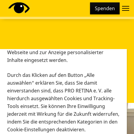
Cookie-Einstellungen
Spenden
Diese Webseite setzt verschiedene Cookies und
Tracking-Tools ein. Dies beinhaltet Cookies und
Tracking-Tools, die für den Betrieb der Webseite
technisch notwendig sind, die zu statistischen
Zwecken sowie zur besseren Bedienbarkeit der
Webseite und zur Anzeige personalisierter
Inhalte eingesetzt werden.
Durch das Klicken auf den Button „Alle
auswählen“ erklären Sie, dass Sie damit
einverstanden sind, dass PRO RETINA e. V. alle
hierdurch ausgewählten Cookies und Tracking-
Tools einsetzt. Sie können Ihre Einwilligung
jederzeit mit Wirkung für die Zukunft widerrufen,
Infomaterial
indem Sie die entsprechenden Kategorien in den
Infomaterial
Cookie-Einstellungen deaktivieren.