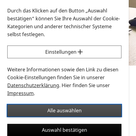
Vorlesen
Durch das Klicken auf den Button „Auswahl
bestätigen“ können Sie Ihre Auswahl der Cookie-
Alle Infomaterialien in verschiedenen
Kategorien und anderer technischer Systeme
Formaten an einem Ort
selbst festlegen.
Sie möchten wissen, wie Sie nach Infonmaterial
suchen und dieses bestellen bzw. herunterladen
Einstellungen
können? Schauen Sie sich die
Erklärvideos zum
Thema Infomaterial auf der PRO RETINA-Website
Weitere Informationen sowie den Link zu diesen
für blinde und sehbehinderte Menschen an.
Cookie-Einstellungen finden Sie in unserer
Datenschutzerklärung
. Hier finden Sie unser
Auf dieser Seite finden Sie sämtliches Infomaterial
Impressum
.
der PRO RETINA in all seinen Formaten an einem
Ort. Nutzen Sie den Formatfilter, um ausschließlich
Alle auswählen
nach Flyern und Broschüren, Audios oder Videos zu
suchen. Die meisten Flyer und Broschüren werden in
Auswahl bestätigen
verschiedenen Formaten angeboten: zur