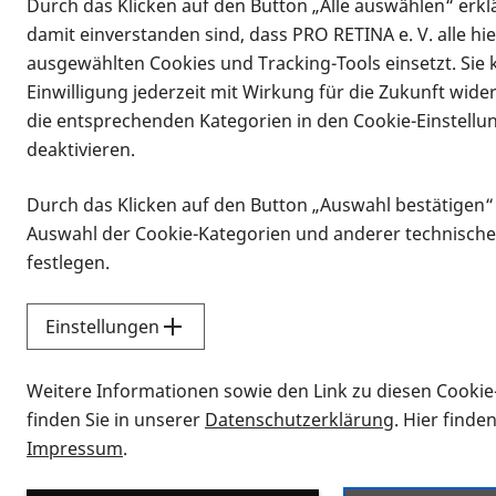
Durch das Klicken auf den Button „Alle auswählen“ erklä
damit einverstanden sind, dass PRO RETINA e. V. alle hi
ausgewählten Cookies und Tracking-Tools einsetzt. Sie
Einwilligung jederzeit mit Wirkung für die Zukunft wide
die entsprechenden Kategorien in den Cookie-Einstellu
deaktivieren.
Durch das Klicken auf den Button „Auswahl bestätigen“
Infomaterial
Auswahl der Cookie-Kategorien und anderer technische
Infomaterial
festlegen.
Einstellungen
Vorlesen
Weitere Informationen sowie den Link zu diesen Cookie
Alle Infomaterialien
finden Sie in unserer
Datenschutzerklärung
. Hier finde
Impressum
.
Sie möchten wissen, wie Sie nach Inf
Erklärvideos zum Thema Infomateri