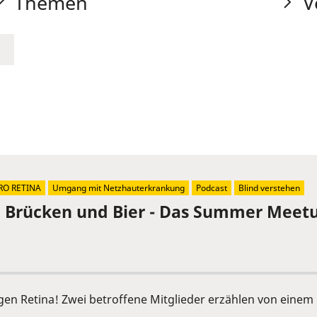
Themen
V
RO RETINA
Umgang mit Netzhauterkrankung
Podcast
Blind verstehen
, Brücken und Bier - Das Summer Meetu
ngen Retina! Zwei betroffene Mitglieder erzählen von ein