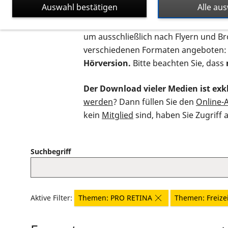
Auswahl bestätigen
Alle au
Auf dieser Seite finden Sie sämtliche
um ausschließlich nach Flyern und B
verschiedenen Formaten angeboten:
Hörversion.
Bitte beachten Sie, dass
Der Download vieler Medien ist exkl
werden
? Dann füllen Sie den
Online-
kein
Mitglied
sind, haben Sie Zugriff 
Suchbegriff
Aktive Filter:
Themen: PRO RETINA
Themen: Freizei