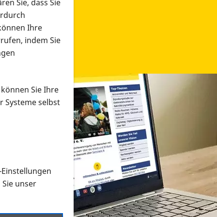
ren Sie, dass Sie
erdurch
 können Ihre
rrufen, indem Sie
ngen
 können Sie Ihre
r Systeme selbst
-Einstellungen
 in verschiedenen Formaten an e
n Sie unser
onmaterial suchen und dieses bestellen bzw. herunterladen
al auf der PRO RETINA-Website für blinde und sehbehi