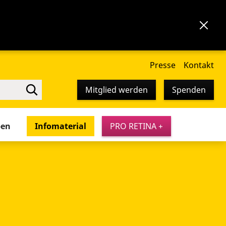
Presse
Kontakt
Mitglied werden
Spenden
pen
Infomaterial
PRO RETINA +