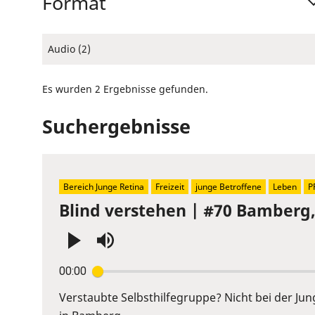
Format
Audio (2)
Es wurden 2 Ergebnisse gefunden.
Suchergebnisse
Bereich Junge Retina
Freizeit
junge Betroffene
Leben
P
Blind verstehen | #70 Bamberg
Press
00:00
Enter
or
Verstaubte Selbsthilfegruppe? Nicht bei der Ju
Space