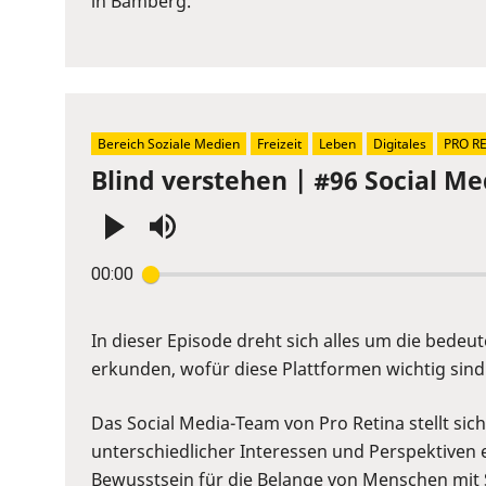
in Bamberg.
to
show
volume
slider.
Bereich Soziale Medien
Freizeit
Leben
Digitales
PRO R
Blind verstehen | #96 Social Me
Press
00:00
Enter
or
Space
In dieser Episode dreht sich alles um die bedeu
to
erkunden, wofür diese Plattformen wichtig sin
show
volume
Das Social Media-Team von Pro Retina stellt sic
slider.
unterschiedlicher Interessen und Perspektiven e
Bewusstsein für die Belange von Menschen mit