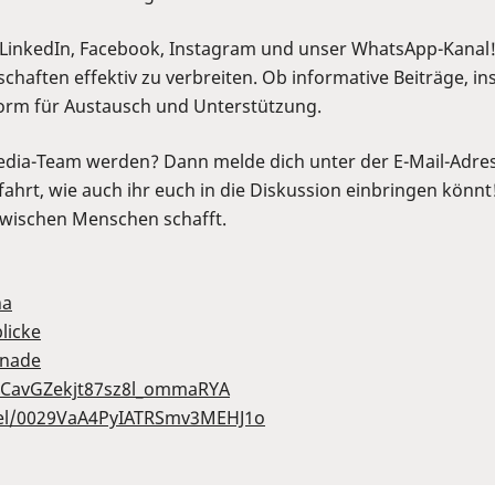
d: LinkedIn, Facebook, Instagram und unser WhatsApp-Kanal!
schaften effektiv zu verbreiten. Ob informative Beiträge, 
tform für Austausch und Unterstützung.
Media-Team werden? Dann melde dich unter der E-Mail-Adre
ahrt, wie auch ihr euch in die Diskussion einbringen könnt!
 zwischen Menschen schafft.
a⁠
icke⁠
nade⁠
UCavGZekjt87sz8l_ommaRYA⁠
nel/0029VaA4PyIATRSmv3MEHJ1o⁠