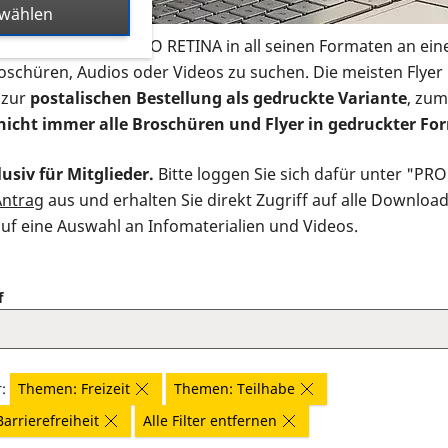
swählen
s Infomaterial der PRO RETINA in all seinen Formaten an ein
roschüren, Audios oder Videos zu suchen. Die meisten Flye
 zur
postalischen Bestellung als gedruckte Variante
, zum
nicht immer alle Broschüren und Flyer in gedruckter For
usiv für Mitglieder.
Bitte loggen Sie sich dafür unter "PR
Antrag
aus und erhalten Sie direkt Zugriff auf alle Downloa
auf eine Auswahl an Infomaterialien und Videos.
f
r:
Themen: Freizeit
Themen: Teilhabe
arrierefreiheit
Alle Filter entfernen