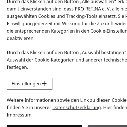
Durch das Klicken auf den Button „Alle auswählen“ erklä
damit einverstanden sind, dass PRO RETINA e. V. alle hi
ausgewählten Cookies und Tracking-Tools einsetzt. Sie
Einwilligung jederzeit mit Wirkung für die Zukunft wide
die entsprechenden Kategorien in den Cookie-Einstellu
deaktivieren.
Durch das Klicken auf den Button „Auswahl bestätigen“
Infomaterial
Auswahl der Cookie-Kategorien und anderer technische
Infomaterial
festlegen.
Einstellungen
Vorlesen
Weitere Informationen sowie den Link zu diesen Cookie
Alle Infomaterialien
finden Sie in unserer
Datenschutzerklärung
. Hier finde
Impressum
.
Sie möchten wissen, wie Sie nach Inf
Erklärvideos zum Thema Infomateri