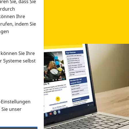
ren Sie, dass Sie
erdurch
 können Ihre
rrufen, indem Sie
ngen
 können Sie Ihre
r Systeme selbst
-Einstellungen
 in verschiedenen Formaten an e
n Sie unser
onmaterial suchen und dieses bestellen bzw. herunterladen
al auf der PRO RETINA-Website für blinde und sehbehi