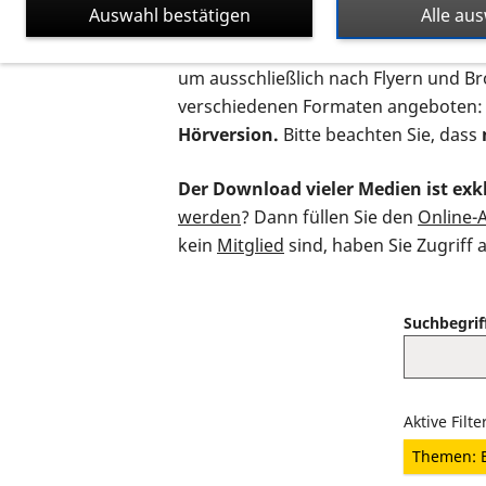
Auswahl bestätigen
Alle au
Auf dieser Seite finden Sie sämtliche
um ausschließlich nach Flyern und B
verschiedenen Formaten angeboten:
Hörversion.
Bitte beachten Sie, dass
Der Download vieler Medien ist exkl
werden
? Dann füllen Sie den
Online-
kein
Mitglied
sind, haben Sie Zugriff 
Suchbegrif
Aktive Filte
Themen: B