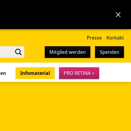
Presse
Kontakt
Mitglied werden
Spenden
pen
Infomaterial
PRO RETINA +