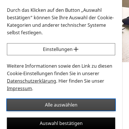
Vorlesen
Durch das Klicken auf den Button „Auswahl
bestätigen“ können Sie Ihre Auswahl der Cookie-
Alle Infomaterialien in verschiedenen
Kategorien und anderer technischer Systeme
Formaten an einem Ort
selbst festlegen.
Sie möchten wissen, wie Sie nach Infonmaterial
suchen und dieses bestellen bzw. herunterladen
Einstellungen
können? Schauen Sie sich die
Erklärvideos zum
Thema Infomaterial auf der PRO RETINA-Website
Weitere Informationen sowie den Link zu diesen
für blinde und sehbehinderte Menschen an.
Cookie-Einstellungen finden Sie in unserer
Datenschutzerklärung
. Hier finden Sie unser
Auf dieser Seite finden Sie sämtliches Infomaterial
Impressum
.
der PRO RETINA in all seinen Formaten an einem
Ort. Nutzen Sie den Formatfilter, um ausschließlich
Alle auswählen
nach Flyern und Broschüren, Audios oder Videos zu
suchen. Die meisten Flyer und Broschüren werden in
Auswahl bestätigen
verschiedenen Formaten angeboten: zur