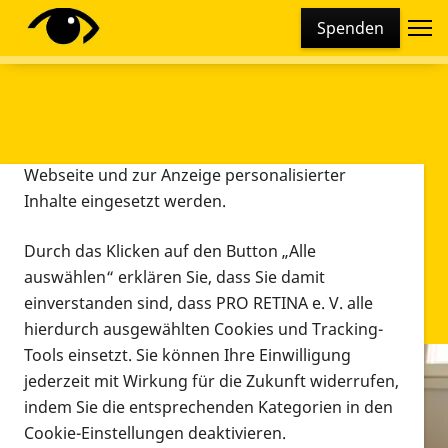
Cookie-Einstellungen
Spenden
Diese Webseite setzt verschiedene Cookies und
Tracking-Tools ein. Dies beinhaltet Cookies und
Tracking-Tools, die für den Betrieb der Webseite
technisch notwendig sind, die zu statistischen
Zwecken sowie zur besseren Bedienbarkeit der
Webseite und zur Anzeige personalisierter
Inhalte eingesetzt werden.
Durch das Klicken auf den Button „Alle
auswählen“ erklären Sie, dass Sie damit
einverstanden sind, dass PRO RETINA e. V. alle
hierdurch ausgewählten Cookies und Tracking-
Tools einsetzt. Sie können Ihre Einwilligung
jederzeit mit Wirkung für die Zukunft widerrufen,
Infomaterial
indem Sie die entsprechenden Kategorien in den
Infomaterial
Cookie-Einstellungen deaktivieren.